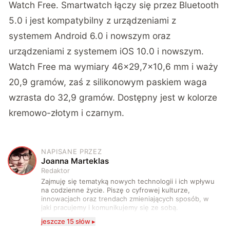
Watch Free. Smartwatch łączy się przez Bluetooth
5.0 i jest kompatybilny z urządzeniami z
systemem Android 6.0 i nowszym oraz
urządzeniami z systemem iOS 10.0 i nowszym.
Watch Free ma wymiary 46×29,7×10,6 mm i waży
20,9 gramów, zaś z silikonowym paskiem waga
wzrasta do 32,9 gramów. Dostępny jest w kolorze
kremowo-złotym i czarnym.
NAPISANE PRZEZ
J
Joanna Marteklas
Redaktor
Zajmuję się tematyką nowych technologii i ich wpływu
na codzienne życie. Piszę o cyfrowej kulturze,
innowacjach oraz trendach zmieniających sposób, w
jaki pracujemy i komunikujemy się ze sobą.
Szczególnie interesuje mnie relacja między rozwojem
jeszcze 15 słów ▸
technologii a współczesną popkulturą. W wolnych