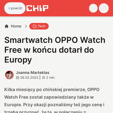
powrót
Home
Tech
Smartwatch OPPO Watch
Free w końcu dotarł do
Europy
Joanna Marteklas
J
26.02.2022
|
2
min
Kilka miesięcy po chińskiej premierze, OPPO
Watch Free został zapowiedziany także w
Europie. Przy okazji poznaliśmy też jego cenę i
trzeba przyznać, że ta, w połączeniu z