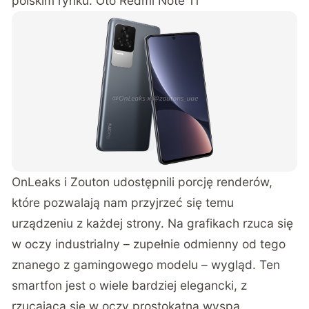
polskim rynku. Oto Redmi Note 11
OnLeaks
i
Zouton
udostępnili porcję renderów,
które pozwalają nam przyjrzeć się temu
urządzeniu z każdej strony. Na grafikach rzuca się
w oczy industrialny – zupełnie odmienny od tego
znanego z gamingowego modelu – wygląd. Ten
smartfon jest o wiele bardziej elegancki, z
rzucająca się w oczy prostokątną wyspą