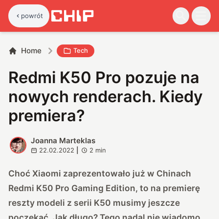
powrót
Home
Tech
Redmi K50 Pro pozuje na
nowych renderach. Kiedy
premiera?
Joanna Marteklas
J
22.02.2022
|
2
min
Choć Xiaomi zaprezentowało już w Chinach
Redmi K50 Pro Gaming Edition, to na premierę
reszty modeli z serii K50 musimy jeszcze
poczekać. Jak długo? Tego nadal nie wiadomo,