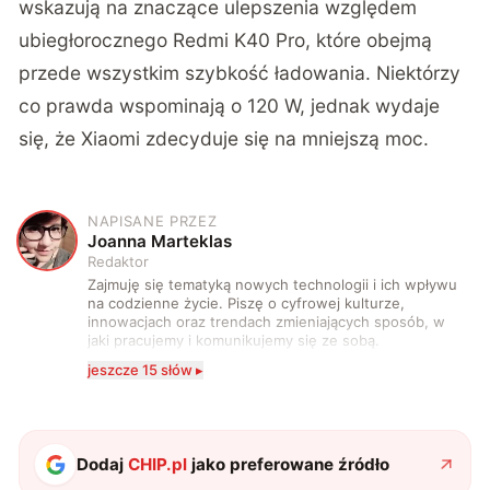
wskazują na znaczące ulepszenia względem
ubiegłorocznego Redmi K40 Pro, które obejmą
przede wszystkim szybkość ładowania. Niektórzy
co prawda wspominają o 120 W, jednak wydaje
się, że Xiaomi zdecyduje się na mniejszą moc.
NAPISANE PRZEZ
J
Joanna Marteklas
Redaktor
Zajmuję się tematyką nowych technologii i ich wpływu
na codzienne życie. Piszę o cyfrowej kulturze,
innowacjach oraz trendach zmieniających sposób, w
jaki pracujemy i komunikujemy się ze sobą.
Szczególnie interesuje mnie relacja między rozwojem
jeszcze 15 słów ▸
technologii a współczesną popkulturą. W wolnych
chwilach zakopuję się w książkach i komiksach —
najczęściej w fantastyce i wuxia.
Dodaj
CHIP.pl
jako preferowane źródło