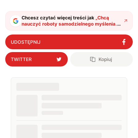
oraz technologią. W wolnym czasie uwielbiam
podróżować, śledzić kinowe i książkowe nowości, a
także uprawiać oraz oglądać sport.
Chcesz czytać więcej treści jak
„
Chcą
nauczyć roboty samodzielnego myślenia.
To tylko jeden z licznych planów
naukowców
"
?
UDOSTĘPNIJ
TWITTER
Kopiuj