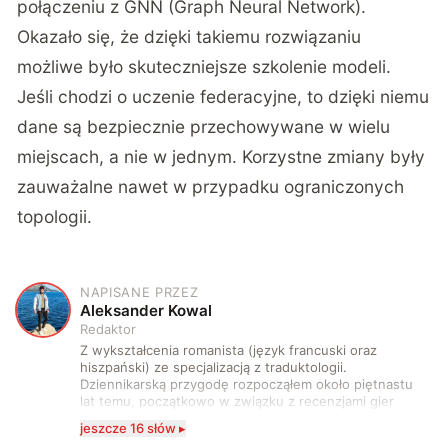
połączeniu z GNN (Graph Neural Network).
Okazało się, że dzięki takiemu rozwiązaniu
możliwe było skuteczniejsze szkolenie modeli.
Jeśli chodzi o uczenie federacyjne, to dzięki niemu
dane są bezpiecznie przechowywane w wielu
miejscach, a nie w jednym. Korzystne zmiany były
zauważalne nawet w przypadku ograniczonych
topologii.
NAPISANE PRZEZ
A
Aleksander Kowal
Redaktor
Z wykształcenia romanista (język francuski oraz
hiszpański) ze specjalizacją z traduktologii.
Dziennikarską przygodę rozpocząłem około piętnastu
lat temu, początkowo w związku z recenzjami gier
komputerowych i filmów. Obecnie publikuję
jeszcze 16 słów ▸
zdecydowanie częściej na tematy związane z nauką