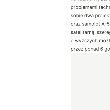
problemami techn
sobie dwa projek
oraz samolot A-5
satelitarną, szer
o wyższych możli
przez ponad 6 go