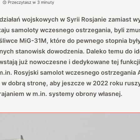
Przeczytasz w
3
minuty
działań wojskowych w Syrii Rosjanie zamiast 
zaju samoloty wczesnego ostrzegania, byli zm
yśliwce MiG-31M, które do pewnego stopnia były
nych stanowisk dowodzenia. Daleko temu do ide
stają już nowoczesne i dedykowane tej funkcji
m.in. Rosyjski samolot wczesnego ostrzegania 
ą w dobrą stronę, aby jeszcze w 2022 roku ruszy
rajaniem w m.in. systemy obrony własnej.