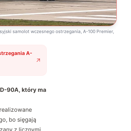
syjski samolot wczesnego ostrzegania, A-100 Premier,
trzegania A-
MD-90A, który ma
 realizowane
go, bo sięgają
zany z licznymi