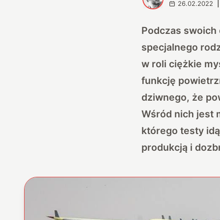
26.02.2022
|
Podczas swoich 
specjalnego rod
w roli ciężkie m
funkcję powietrz
dziwnego, że pow
Wśród nich jest 
którego testy id
produkcją i dozb