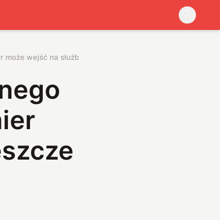
r może wejść na służbę jeszcze w tym roku
snego
ier
eszcze