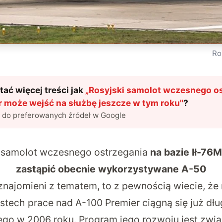
Ro
ać więcej treści jak
„
Rosyjski samolot wczesnego os
r może wejść na służbę jeszcze w tym roku
"
?
l do preferowanych źródeł w Google
o samolot wczesnego ostrzegania
na bazie Ił-76
zastąpić obecnie wykorzystywane A-50
aznajomieni z tematem, to z pewnością wiecie, że
tech prace nad A-100 Premier ciągną się już dłu
go w 2006 roku. Program jego rozwoju jest zwią