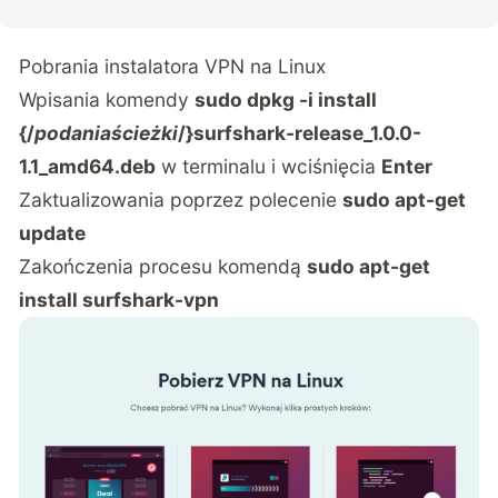
Pobrania instalatora VPN na Linux
Wpisania komendy
sudo dpkg -i install
{/
podaniaścieżki
/}surfshark-release_1.0.0-
1.1_amd64.deb
w terminalu i wciśnięcia
Enter
Zaktualizowania poprzez polecenie
sudo apt-get
update
Zakończenia procesu komendą
sudo apt-get
install surfshark-vpn