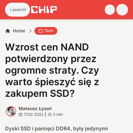
powrót
Home
Tech
Wzrost cen NAND
potwierdzony przez
ogromne straty. Czy
warto śpieszyć się z
zakupem SSD?
Mateusz Łysoń
M
17.02.2022
|
3
min
Dyski SSD i pamięci DDR4, były jedynymi