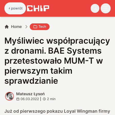
powrót
Home
Tech
Myśliwiec współpracujący
z dronami. BAE Systems
przetestowało MUM-T w
pierwszym takim
sprawdzianie
Mateusz Łysoń
M
06.03.2022
|
2
min
Już od pierwszego pokazu Loyal Wingman firmy