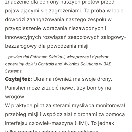
znaczenie dla ochrony naszych pilotów przed
pojawiającymi się zagrożeniami. Ta próba w locie
dowodzi zaangażowania naszego zespołu w
przyspieszenie wdrażania niezawodnych i
innowacyjnych rozwiązań zespołowych załogowy-
bezzałogowy dla powodzenia misji
– powiedział Ehtisham Siddiqui, wiceprezes i dyrektor
generalny działu Controls and Avionics Solutions w BAE
Systems.
Czytaj też:
Ukraina również ma swoje drony.
Punisher może zrzucić nawet trzy bomby na
wrogów
W praktyce pilot za sterami myśliwca monitorował
przebieg misji i współdziałał z dronami za pomocą
interfejsu człowiek-maszyna (HMI). To jednak
tylko początek zabawy w tym sektorze