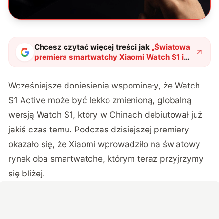
Chcesz czytać więcej treści jak
„
Światowa
premiera smartwatchy Xiaomi Watch S1 i
Watch S1 Active. Pojawiają się też
słuchawki Xiaomi Buds 3T Pro
"
?
Wcześniejsze doniesienia wspominały, że Watch
S1 Active może być lekko zmienioną, globalną
wersją Watch S1, który w Chinach debiutował już
jakiś czas temu. Podczas dzisiejszej premiery
okazało się, że Xiaomi wprowadziło na światowy
rynek oba smartwatche, którym teraz przyjrzymy
się bliżej.