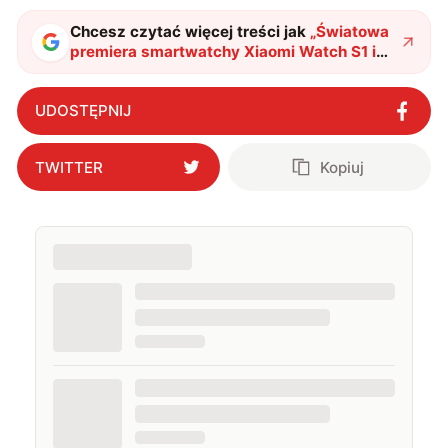
Chcesz czytać więcej treści jak
„
Światowa
premiera smartwatchy Xiaomi Watch S1 i
Watch S1 Active. Pojawiają się też
słuchawki Xiaomi Buds 3T Pro
"
?
UDOSTĘPNIJ
TWITTER
Kopiuj