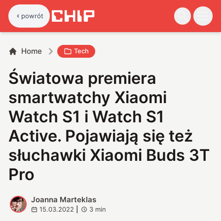
powrót
Home
Tech
Światowa premiera
smartwatchy Xiaomi
Watch S1 i Watch S1
Active. Pojawiają się też
słuchawki Xiaomi Buds 3T
Pro
Joanna Marteklas
J
15.03.2022
|
3
min