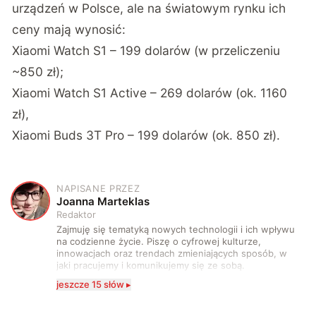
urządzeń w Polsce, ale na światowym rynku ich
ceny mają wynosić:
Xiaomi Watch S1 – 199 dolarów (w przeliczeniu
~850 zł);
Xiaomi Watch S1 Active – 269 dolarów (ok. 1160
zł),
Xiaomi Buds 3T Pro – 199 dolarów (ok. 850 zł).
NAPISANE PRZEZ
J
Joanna Marteklas
Redaktor
Zajmuję się tematyką nowych technologii i ich wpływu
na codzienne życie. Piszę o cyfrowej kulturze,
innowacjach oraz trendach zmieniających sposób, w
jaki pracujemy i komunikujemy się ze sobą.
Szczególnie interesuje mnie relacja między rozwojem
jeszcze 15 słów ▸
technologii a współczesną popkulturą. W wolnych
chwilach zakopuję się w książkach i komiksach —
najczęściej w fantastyce i wuxia.