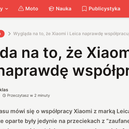
ty
Moto
Nauka
Publicystyka
Wygląda na to, że Xiaomi i Leica naprawdę współpracu
h
a na to, że Xiaom
 naprawdę współp
klas
Przeczytasz w
2
minuty
su mówi się o współpracy Xiaomi z marką Leica
te oparte były jedynie na przeciekach z “zaufan