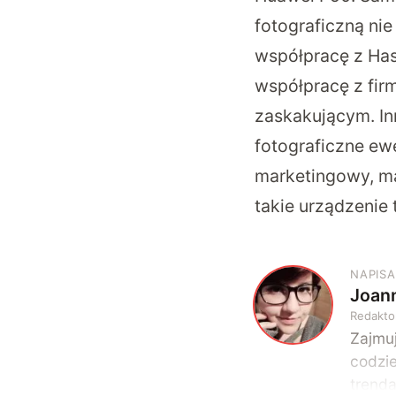
fotograficzną ni
współpracę z Has
współpracę z firm
zaskakującym. In
fotograficzne ew
marketingowy, ma
takie urządzenie t
NAPISA
Joan
J
Redakto
Zajmuj
codzie
trend