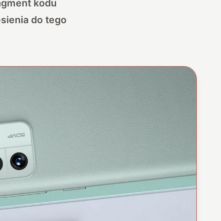
ragment kodu
esienia do tego