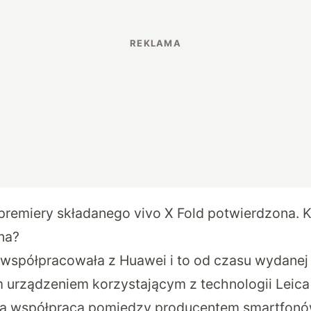
premiery składanego vivo X Fold potwierdzona.
na?
a współpracowała z Huawei i to od czasu wydanej 
m urządzeniem korzystającym z technologii Leica
a współpraca pomiędzy producentem smartfonów