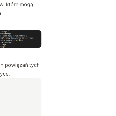
ów, które mogą
e
ch powiązań tych
tyce.