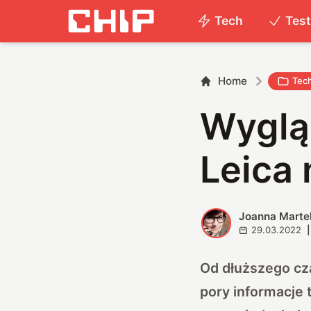
Tech
Tes
Home
Tec
Wygląd
Leica
Joanna Marte
J
29.03.2022
|
Od dłuższego cza
pory informacje 