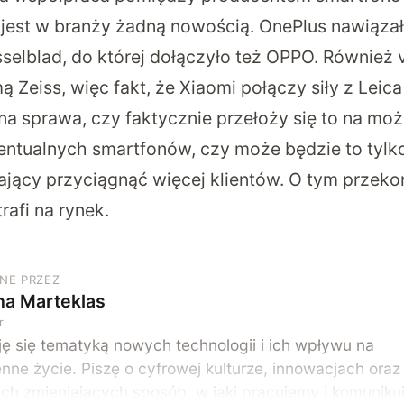
e jest w branży żadną nowością. OnePlus nawiąza
selblad, do której dołączyło też OPPO. Również 
ą Zeiss, więc fakt, że Xiaomi połączy siły z Leica
na sprawa, czy faktycznie przełoży się to na moż
entualnych smartfonów, czy może będzie to tylk
jący przyciągnąć więcej klientów. O tym przeko
rafi na rynek.
NE PRZEZ
na Marteklas
r
ę się tematyką nowych technologii i ich wpływu na
nne życie. Piszę o cyfrowej kulturze, innowacjach oraz
ach zmieniających sposób, w jaki pracujemy i komunik