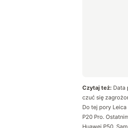
Czytaj też:
Data 
czuć się zagrożo
Do tej pory Leic
P20 Pro. Ostatni
Huawei P50. Sam