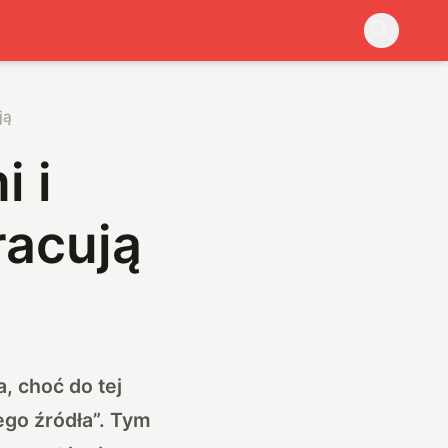
ją
i i
racują
, choć do tej
ego źródła”. Tym