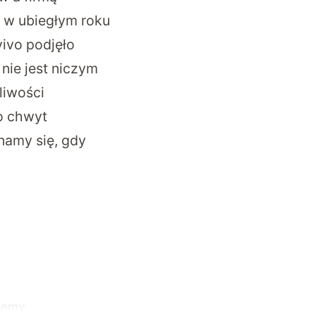
ł w ubiegłym roku
vivo podjęło
 nie jest niczym
liwości
o chwyt
namy się, gdy
ujemy