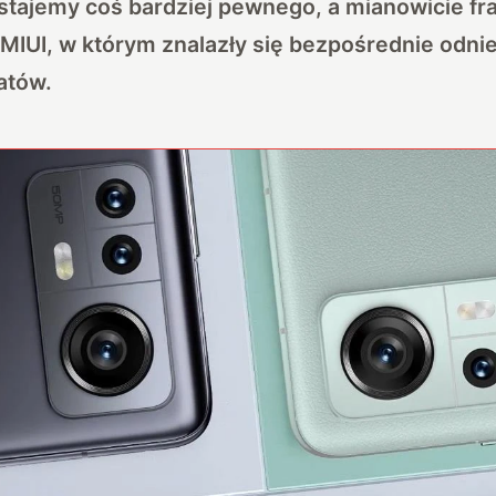
stajemy coś bardziej pewnego, a mianowicie f
i MIUI, w którym znalazły się bezpośrednie odni
atów.