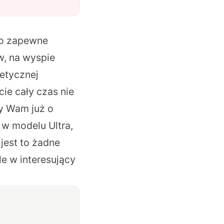
 to zapewne
w, na wyspie
tetycznej
ie cały czas nie
my Wam już o
w modelu Ultra,
 jest to żadne
e w interesujący