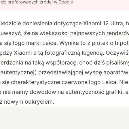
l do preferowanych źródeł w Google
śledzicie doniesienia dotyczące Xiaomi 12 Ultra,
zauważyć, że na większości najnowszych renderó
 się logo marki Leica. Wynika to z plotek o hipo
dzy Xiaomi a tą fotograficzną legendą. Oczywiśc
erdzenia na taką współpracę, choć
dziś pisaliś
autentycznej) przedstawiającej wyspę aparatów 
e się charakterystyczne czerwone logo Leica. Nie
o nie mamy dowodów na autentyczność grafiki, al
 z nowym odkryciem.