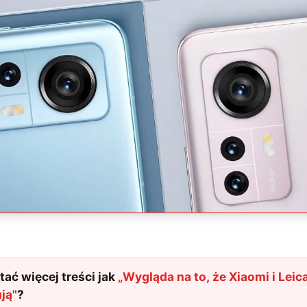
ać więcej treści jak
„
Wygląda na to, że Xiaomi i Lei
ją
"
?