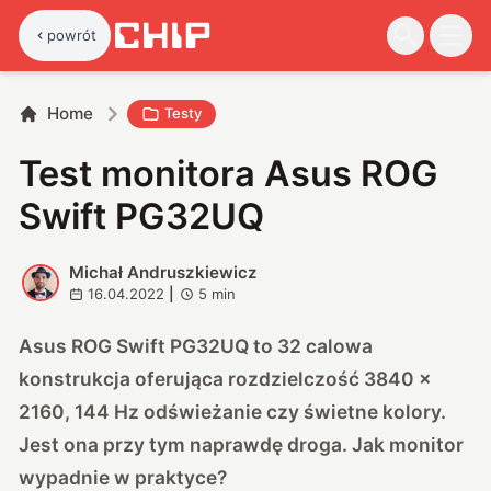
powrót
Home
Testy
Test monitora Asus ROG
Swift PG32UQ
Michał Andruszkiewicz
M
16.04.2022
|
5
min
Asus ROG Swift PG32UQ to 32 calowa
konstrukcja oferująca rozdzielczość 3840 x
2160, 144 Hz odświeżanie czy świetne kolory.
Jest ona przy tym naprawdę droga. Jak monitor
wypadnie w praktyce?