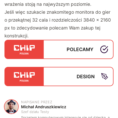
wrażenia stoją na najwyższym poziomie.
Jeśli więc szukacie znakomitego monitora do gier
o przekątnej 32 cala i rozdzielczości 3840 x 2160
px to zdecydowanie polecam Wam zakup tej
konstrukcji.
POLECAMY
DESIGN
NAPISANE PRZEZ
M
Michał Andruszkiewicz
Szef działu Testy
Sprzętem komputerowym interesuję się od dziecka, a