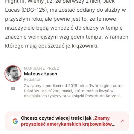
Flight III. Wiemy już, że pierwszy z nich, Jack
Lucas (DDG-125), ma zostać oddany do służby w
przyszłym roku, ale pewne jest to, że te nowe
niszczyciele będą wchodzić do służby w tempie
znacznie wolniejszym względem tempa, w ramach
którego mają opuszczać je krążowniki.
NAPISANE PRZEZ
M
Mateusz Łysoń
Redaktor
Związany z mediami od 2016 roku. Twórca gier, autor
tekstów przeróżnej maści, które można liczyć w
dziesiątkach tysięcy oraz książki Powrót do Korzeni.
Chcesz czytać więcej treści jak
„
Znamy
przyszłość amerykańskich krążowników
Ticonderoga
"
?