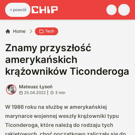
powrót
Home
Tech
Znamy przyszłość
amerykańskich
krążowników Ticonderoga
Mateusz Łysoń
M
25.04.2022
|
3
min
W 1986 roku na służbę w amerykańskiej
marynarce wojennej weszły krążowniki typu
Ticonderoga, które należą do rodzaju tych
rakietowych, choć początkowo zaliczały się do