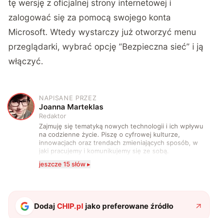
tę wersję z oficjalnej strony internetowej i
zalogować się za pomocą swojego konta
Microsoft. Wtedy wystarczy już otworzyć menu
przeglądarki, wybrać opcję “Bezpieczna sieć” i ją
włączyć.
NAPISANE PRZEZ
J
Joanna Marteklas
Redaktor
Zajmuję się tematyką nowych technologii i ich wpływu
na codzienne życie. Piszę o cyfrowej kulturze,
innowacjach oraz trendach zmieniających sposób, w
jaki pracujemy i komunikujemy się ze sobą.
Szczególnie interesuje mnie relacja między rozwojem
jeszcze 15 słów ▸
technologii a współczesną popkulturą. W wolnych
chwilach zakopuję się w książkach i komiksach —
najczęściej w fantastyce i wuxia.
Dodaj
CHIP.pl
jako preferowane źródło