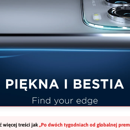
 więcej treści jak
„
Po dwóch tygodniach od globalnej premi