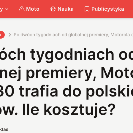
ty
Moto
Nauka
Publicystyka
Po dwóch tygodniach od globalnej premiery, Motorola ed
h
óch tygodniach o
nej premiery, Mot
0 trafia do polsk
w. Ile kosztuje?
klas