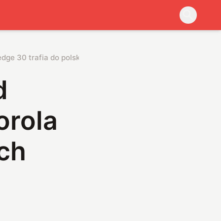
ge 30 trafia do polskich sklepów. Ile kosztuje?
d
orola
ich