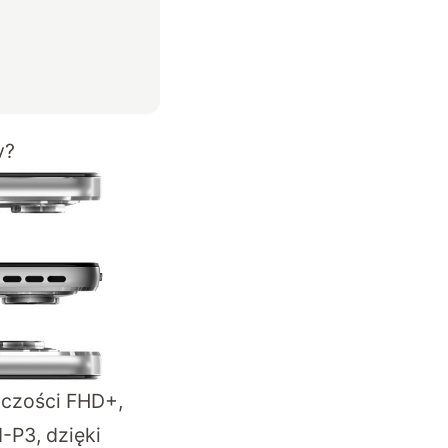
y?
lczości FHD+,
-P3, dzięki