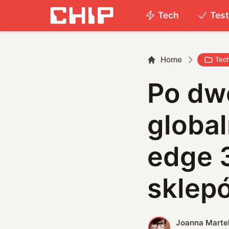
Tech
Tes
Home
Tec
Po dw
global
edge 3
sklepó
Joanna Marte
J