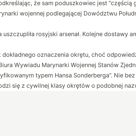
odkreślając, że sam poduszkowiec jest “częścią
ynarki wojennej podlegającej Dowództwu Połud
 uszczupliła rosyjski arsenał. Kolejne dostawy am
 dokładnego oznaczenia okrętu, choć odpowiedź
Biura Wywiadu Marynarki Wojennej Stanów Zjedn
dyfikowanym typem Hansa Sonderberga”. Nie bez
dzi się z cywilnej klasy okrętów o podobnej naz