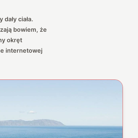
 dały ciała.
zają bowiem, że
ny okręt
ie internetowej