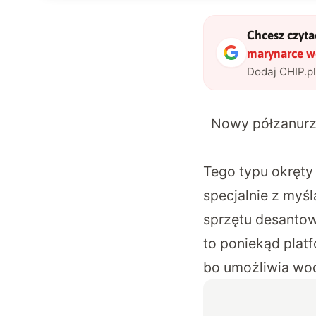
Chcesz czytać
marynarce w
Dodaj CHIP.p
Nowy półzanurza
Tego typu okręty
specjalnie z myś
sprzętu desanto
to poniekąd platf
bo umożliwia wod