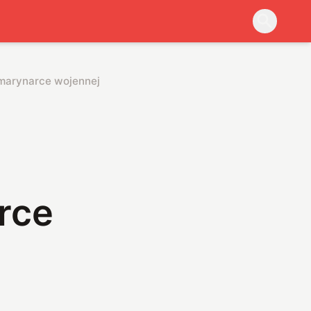
 marynarce wojennej
rce