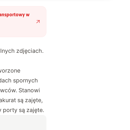
ransportowy w
lnych zdjęciach.
tworzone
odach spornych
owców. Stanowi
kurat są zajęte,
porty są zajęte.