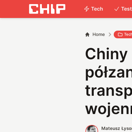
Tech
Tes
Home
Tec
Chiny
półzan
trans
wojen
Mateusz Łyso
M