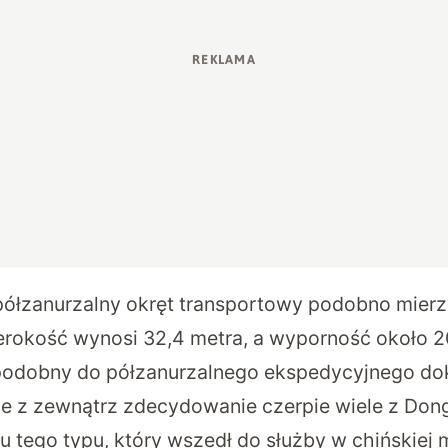
ółzanurzalny okręt transportowy podobno mierz
zerokość wynosi 32,4 metra, a wyporność około 
 podobny do półzanurzalnego ekspedycyjnego do
le z zewnątrz zdecydowanie czerpie wiele z Dong
u tego typu, który wszedł do służby w chińskiej 