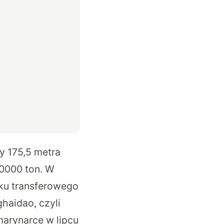
y 175,5 metra
20000 ton. W
ku transferowego
haidao, czyli
marynarce w lipcu