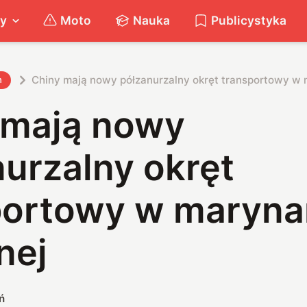
ty
Moto
Nauka
Publicystyka
Chiny mają nowy półzanurzalny okręt transportowy w
h
 mają nowy
urzalny okręt
portowy w maryna
nej
ń