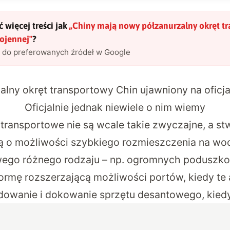
 więcej treści jak
„
Chiny mają nowy półzanurzalny okręt t
ojennej
"
?
l do preferowanych źródeł w Google
lny okręt transportowy Chin ujawniony na oficja
Oficjalnie jednak niewiele o nim wiemy
 transportowe nie są wcale takie zwyczajne, a s
lą o możliwości szybkiego rozmieszczenia na w
wego różnego rodzaju – np. ogromnych poduszk
ormę rozszerzającą możliwości portów, kiedy te a
owanie i dokowanie sprzętu desantowego, kiedy 