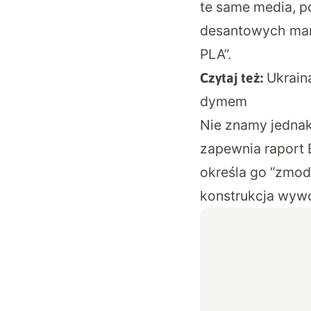
te same media, p
desantowych mar
PLA”.
Ukraina
Czytaj też:
dymem
Nie znamy jednak
zapewnia raport 
określa go “zmo
konstrukcja wywo