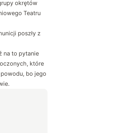
 grupy okrętów
niowego Teatru
unicji poszły z
 na to pytanie
oczonych, które
 powodu, bo jego
wie.