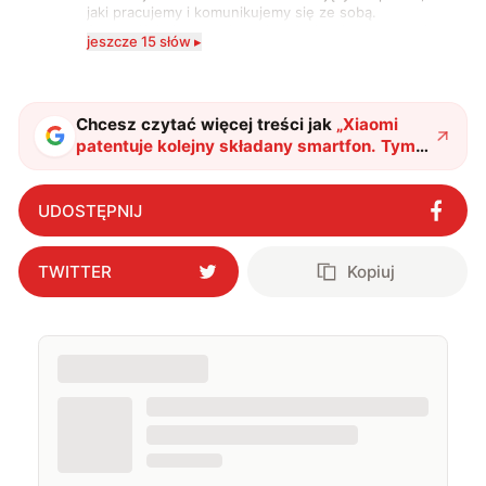
jaki pracujemy i komunikujemy się ze sobą.
Szczególnie interesuje mnie relacja między rozwojem
jeszcze 15 słów ▸
technologii a współczesną popkulturą. W wolnych
chwilach zakopuję się w książkach i komiksach —
najczęściej w fantastyce i wuxia.
Chcesz czytać więcej treści jak
„
Xiaomi
patentuje kolejny składany smartfon. Tym
razem z klapką
"
?
UDOSTĘPNIJ
TWITTER
Kopiuj