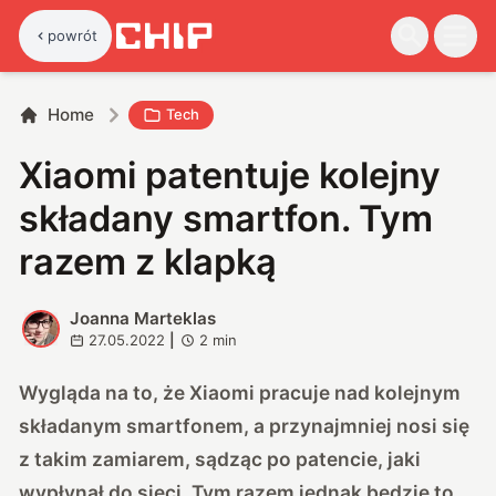
powrót
Home
Tech
Xiaomi patentuje kolejny
składany smartfon. Tym
razem z klapką
Joanna Marteklas
J
27.05.2022
|
2
min
Wygląda na to, że Xiaomi pracuje nad kolejnym
składanym smartfonem, a przynajmniej nosi się
z takim zamiarem, sądząc po patencie, jaki
wypłynął do sieci. Tym razem jednak będzie to