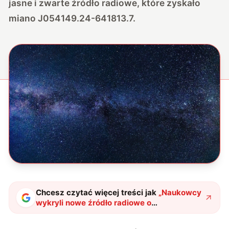
jasne i zwarte źródło radiowe, które zyskało
miano J054149.24-641813.7.
Chcesz czytać więcej treści jak
„
Naukowcy
wykryli nowe źródło radiowe o
niewyjaśnionym pochodzeniu
"
?