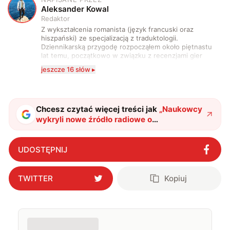
A
Aleksander Kowal
Redaktor
Z wykształcenia romanista (język francuski oraz
hiszpański) ze specjalizacją z traduktologii.
Dziennikarską przygodę rozpocząłem około piętnastu
lat temu, początkowo w związku z recenzjami gier
komputerowych i filmów. Obecnie publikuję
jeszcze 16 słów ▸
zdecydowanie częściej na tematy związane z nauką
oraz technologią. W wolnym czasie uwielbiam
podróżować, śledzić kinowe i książkowe nowości, a
także uprawiać oraz oglądać sport.
Chcesz czytać więcej treści jak
„
Naukowcy
wykryli nowe źródło radiowe o
niewyjaśnionym pochodzeniu
"
?
UDOSTĘPNIJ
TWITTER
Kopiuj