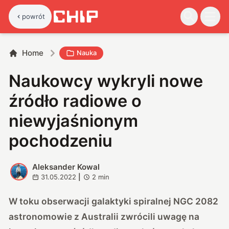
powrót
Home
Nauka
Naukowcy wykryli nowe
źródło radiowe o
niewyjaśnionym
pochodzeniu
Aleksander Kowal
A
31.05.2022
|
2
min
W toku obserwacji galaktyki spiralnej NGC 2082
astronomowie z Australii zwrócili uwagę na