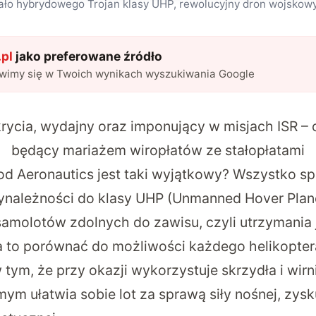
ło hybrydowego Trojan klasy UHP, rewolucyjny dron wojskowy,
pl
jako preferowane źródło
awimy się w Twoich wynikach wyszukiwania Google
ycia, wydajny oraz imponujący w misjach ISR – 
będący mariażem wiropłatów ze stałopłatami
od Aeronautics jest taki wyjątkowy? Wszystko s
należności do klasy UHP (Unmanned Hover Plane
molotów zdolnych do zawisu, czyli utrzymania j
 to porównać do możliwości każdego helikoptera,
 tym, że przy okazji wykorzystuje skrzydła i wirn
mym ułatwia sobie lot za sprawą siły nośnej, zys