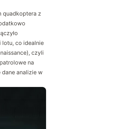
m quadkoptera z
dodatkowo
łączyło
lotu, co idealnie
naissance), czyli
 patrolowe na
 dane analizie w