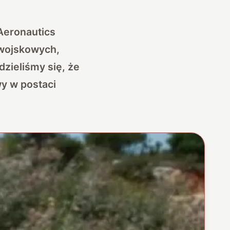
Aeronautics
 wojskowych,
zieliśmy się, że
wy w postaci