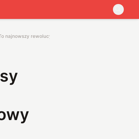
 To najnowszy rewolucyjny dron wojskowy
asy
kowy