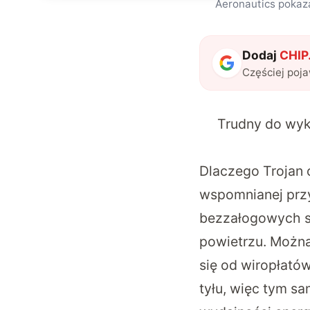
Aeronautics pokaza
Dodaj
CHIP.
Częściej poj
Trudny do wykr
Dlaczego Trojan 
wspomnianej przy
bezzałogowych sa
powietrzu. Można
się od wiropłatów
tyłu, więc tym sa