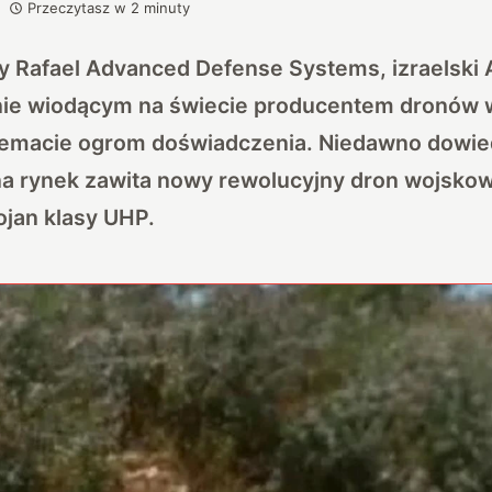
Przeczytasz w
2
minuty
y Rafael Advanced Defense Systems, izraelski 
nie wiodącym na świecie producentem dronów
temacie ogrom doświadczenia. Niedawno dowied
e na rynek zawita nowy rewolucyjny dron wojsko
jan klasy UHP.