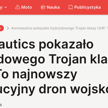
ty
Moto
Nauka
Publicystyka
Aeronautics pokazało hybrydowego Trojan klasy UHP.
h
autics pokazało
dowego Trojan kl
To najnowszy
ucyjny dron wojs
ń