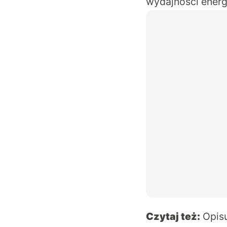
wydajności energ
Czytaj też:
Opis