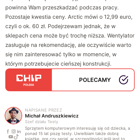
powinna Wam przeszkadzać podczas pracy.
Pozostaje kwestia ceny. Arctic mówi o 12,99 euro,
czyli o ok. 60 zł. Podejrzewam jednak, że w
sklepach cena może być trochę niższa. Wentylator
zasługuje na rekomendację, ale oczywiście warto
się nim zainteresować tylko w momencie, w
którym potrzebujecie cieńszej konstrukcji.
POLECAMY
NAPISANE PRZEZ
M
Michał Andruszkiewicz
Szef działu Testy
Sprzętem komputerowym interesuję się od dziecka, a
ponad 15 lat piszę testy. Uwielbiam także dobrą
książkę, grę czy serial, w szczególności jeśli jest to