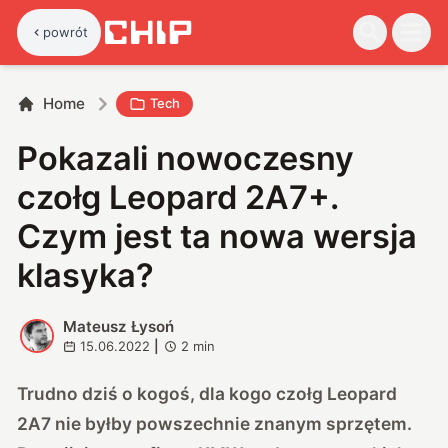
powrót
Home
Tech
Pokazali nowoczesny
czołg Leopard 2A7+.
Czym jest ta nowa wersja
klasyka?
Mateusz Łysoń
M
15.06.2022
|
2
min
Trudno dziś o kogoś, dla kogo czołg Leopard
2A7 nie byłby powszechnie znanym sprzętem.