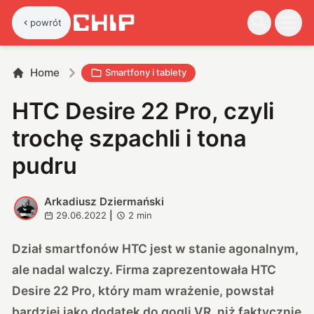
powrót
Home
Smartfony i tablety
HTC Desire 22 Pro, czyli
trochę szpachli i tona
pudru
Arkadiusz Dziermański
A
29.06.2022
|
2
min
Dział smartfonów HTC jest w stanie agonalnym,
ale nadal walczy. Firma zaprezentowała HTC
Desire 22 Pro, który mam wrażenie, powstał
bardziej jako dodatek do gogli VR, niż faktycznie