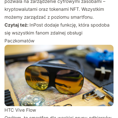
pozwala na zarządzenie cyfrowymi zasobami –
kryptowalutami oraz tokenami NFT. Wszystkim
możemy zarządzać z poziomu smartfonu.
Czytaj też:
InPost dodaje funkcję, która spodoba
się wszystkim fanom zdalnej obsługi
Paczkomatów
HTC Vive Flow
Ogółem, to smartfon dla wąskiej grupy odbiorców