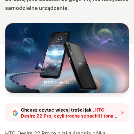
samodzielne urządzenie.
Chcesz czytać więcej treści jak
„
HTC
Desire 22 Pro, czyli trochę szpachli i tona
pudru
"
?
HTC Desire 22 Pro to nijaka średnia półka