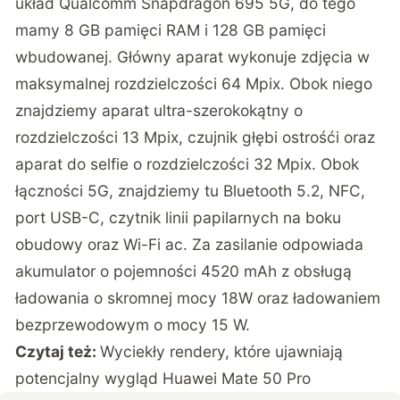
układ Qualcomm Snapdragon 695 5G, do tego
mamy 8 GB pamięci RAM i 128 GB pamięci
wbudowanej. Główny aparat wykonuje zdjęcia w
maksymalnej rozdzielczości 64 Mpix. Obok niego
znajdziemy aparat ultra-szerokokątny o
rozdzielczości 13 Mpix, czujnik głębi ostrośći oraz
aparat do selfie o rozdzielczości 32 Mpix. Obok
łączności 5G, znajdziemy tu Bluetooth 5.2, NFC,
port USB-C, czytnik linii papilarnych na boku
obudowy oraz Wi-Fi ac. Za zasilanie odpowiada
akumulator o pojemności 4520 mAh z obsługą
ładowania o skromnej mocy 18W oraz ładowaniem
bezprzewodowym o mocy 15 W.
Czytaj też:
Wyciekły rendery, które ujawniają
potencjalny wygląd Huawei Mate 50 Pro