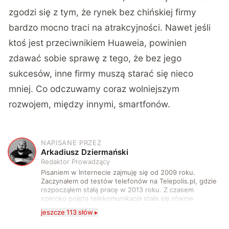
zgodzi się z tym, że rynek bez chińskiej firmy
bardzo mocno traci na atrakcyjności. Nawet jeśli
ktoś jest przeciwnikiem Huaweia, powinien
zdawać sobie sprawę z tego, że bez jego
sukcesów, inne firmy muszą starać się nieco
mniej. Co odczuwamy coraz wolniejszym
rozwojem, między innymi, smartfonów.
NAPISANE PRZEZ
A
Arkadiusz Dziermański
Redaktor Prowadzący
Pisaniem w Internecie zajmuję się od 2009 roku.
Zaczynałem od testów telefonów na Telepolis.pl, gdzie
rozpocząłem stałą pracę w 2013 roku. Z czasem
szeroko pojęta telekomunikacja stała się równie
wciągająca co telefony, a rozwój technologii sprawił,
jeszcze 113 słów ▸
że do urządzeń mobilnych dołączył też inny sprzęt
elektroniczny. Dzisiaj moje biurko zasypuje każdy