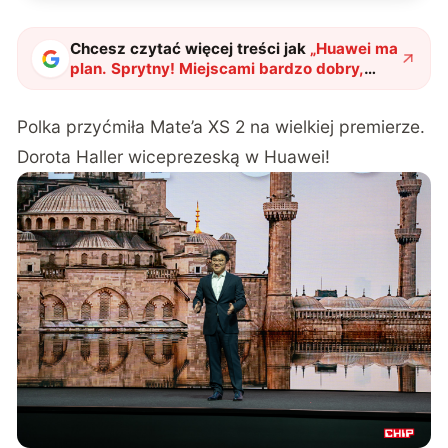
Chcesz czytać więcej treści jak
„
Huawei ma
plan. Sprytny! Miejscami bardzo dobry,
miejscami kompletnie niezrozumiały
"
?
Polka przyćmiła Mate’a XS 2 na wielkiej premierze.
Dorota Haller wiceprezeską w Huawei!