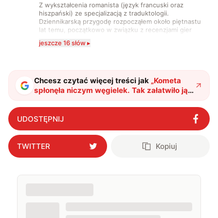
Z wykształcenia romanista (język francuski oraz
hiszpański) ze specjalizacją z traduktologii.
Dziennikarską przygodę rozpocząłem około piętnastu
lat temu, początkowo w związku z recenzjami gier
komputerowych i filmów. Obecnie publikuję
jeszcze 16 słów ▸
zdecydowanie częściej na tematy związane z nauką
oraz technologią. W wolnym czasie uwielbiam
podróżować, śledzić kinowe i książkowe nowości, a
także uprawiać oraz oglądać sport.
Chcesz czytać więcej treści jak
„
Kometa
spłonęła niczym węgielek. Tak załatwiło ją
Słońce
"
?
UDOSTĘPNIJ
TWITTER
Kopiuj