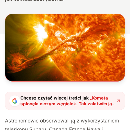
Chcesz czytać więcej treści jak
„
Kometa
spłonęła niczym węgielek. Tak załatwiło ją
Słońce
"
?
Astronomowie obserwowali ją z wykorzystaniem
teleskopu Subaru, Canada France Hawaii