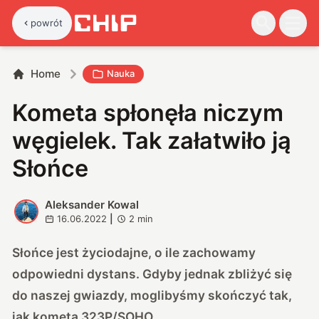
powrót
Home
Nauka
Kometa spłonęła niczym
węgielek. Tak załatwiło ją
Słońce
Aleksander Kowal
A
16.06.2022
|
2
min
Słońce jest życiodajne, o ile zachowamy
odpowiedni dystans. Gdyby jednak zbliżyć się
do naszej gwiazdy, moglibyśmy skończyć tak,
jak kometa 323P/SOHO.