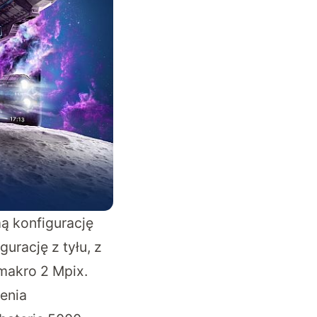
ą konfigurację
urację z tyłu, z
 makro 2 Mpix.
enia