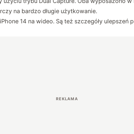
y użyciu trybu Dual Capture. Oba wyposażono w 
rczy na bardzo długie użytkowanie.
 iPhone 14 na wideo. Są też szczegóły ulepszeń 