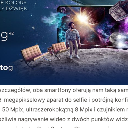
zczegółów, oba smartfony oferują nam taką sam
6-megapikselowy aparat do selfie i potrójną konfig
 50 Mpix, ultraszerokokątną 8 Mpix i czujnikiem
żliwia nagrywanie wideo z dwóch punktów widz