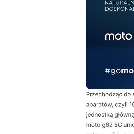
Przechodząc do s
aparatów, czyli 1
jednostką główną
moto g62 5G umo