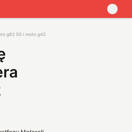
oto g62 5G i moto g42
ę
era
2
rtfony Motoroli