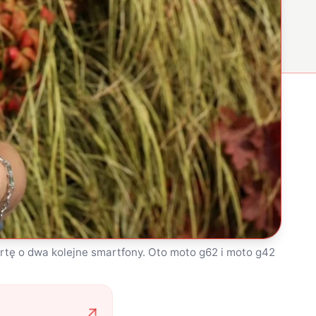
rtę o dwa kolejne smartfony. Oto moto g62 i moto g42