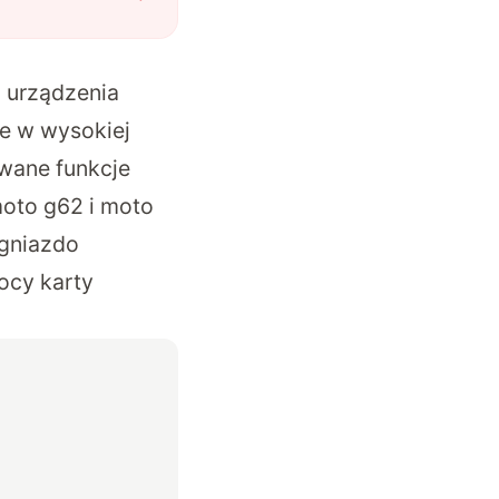
 urządzenia
e w wysokiej
wane funkcje
moto g62 i moto
 gniazdo
ocy karty