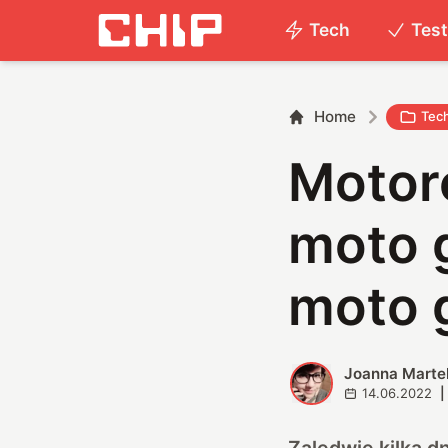
Tech
Tes
Home
Tec
Motoro
moto 
moto 
Joanna Marte
J
14.06.2022
|
Zaledwie kilka d