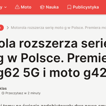
ty
Moto
Nauka
Publicystyka
Motorola rozszerza serię moto g w Polsce. Premiera m
h
la rozszerza seri
g w Polsce. Premi
g62 5G i moto g4
klas
Przeczytasz w
2
minuty
ni temu na świecie zadebiutowały dwa nowe sma