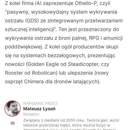
Z kolei firma IAI zaprezentuje Othello-P, czyli
“pasywny, wysokowydajny system wykrywania
ostrzału (GDS) ze zintegrowanym przetwarzaniem
sztucznej inteligencji”. Ten jest przeznaczony do
wykrywania ostrzału z broni palnej, RPG i amunicji
poddźwiękowej. Z kolei ogół producentów skupi
się na systemach bezzałogowych, prezentując
nowości (Golden Eagle od Steadicopter, czy
Rooster od Robotican) lub ulepszenia (nowy
osprzęt Chimera dla dronów latających).
NAPISANE PRZEZ
M
Mateusz Łysoń
Redaktor
Związany z mediami od 2016 roku. Twórca gier, autor
tekstów przeróżnej maści, które można liczyć w