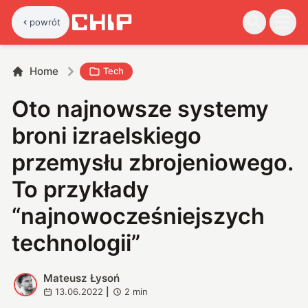
powrót
Home
Tech
Oto najnowsze systemy
broni izraelskiego
przemysłu zbrojeniowego.
To przykłady
“najnowocześniejszych
technologii”
Mateusz Łysoń
M
13.06.2022
|
2
min