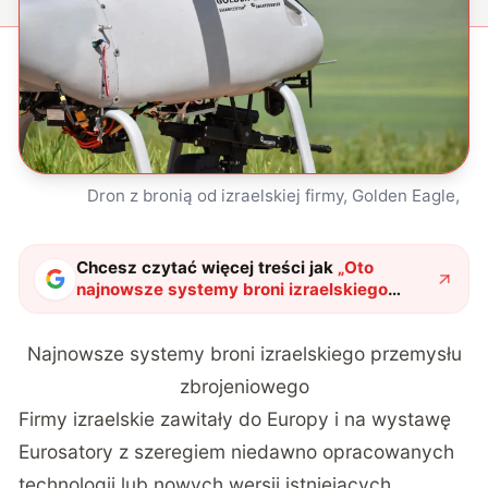
Dron z bronią od izraelskiej firmy, Golden Eagle,
Chcesz czytać więcej treści jak
„
Oto
najnowsze systemy broni izraelskiego
przemysłu zbrojeniowego. To przykłady
“najnowocześniejszych technologii”
"
?
Najnowsze systemy broni izraelskiego przemysłu
zbrojeniowego
Firmy izraelskie zawitały do Europy i na wystawę
Eurosatory z szeregiem niedawno opracowanych
technologii lub nowych wersji istniejących