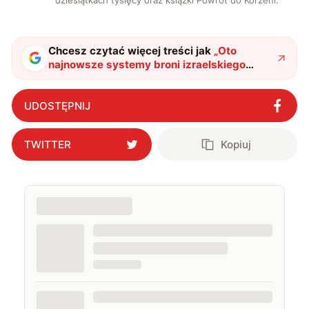
dziesiątkach tysięcy oraz książki Powrót do Korzeni.
Chcesz czytać więcej treści jak
„
Oto
najnowsze systemy broni izraelskiego
przemysłu zbrojeniowego. To przykłady
“najnowocześniejszych technologii”
"
?
UDOSTĘPNIJ
TWITTER
Kopiuj