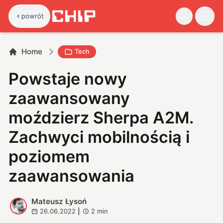
powrót
Home
Tech
Powstaje nowy
zaawansowany
moździerz Sherpa A2M.
Zachwyci mobilnością i
poziomem
zaawansowania
Mateusz Łysoń
M
26.06.2022
|
2
min