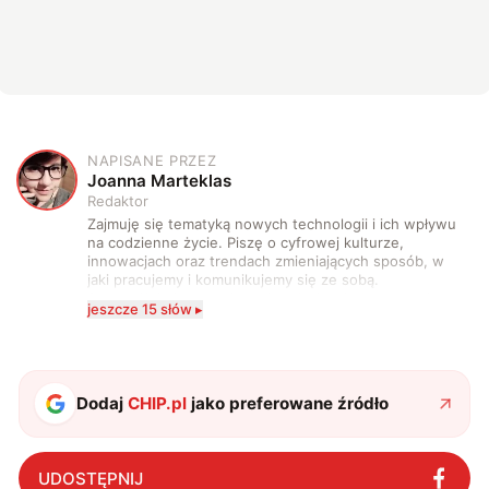
NAPISANE PRZEZ
J
Joanna Marteklas
Redaktor
Zajmuję się tematyką nowych technologii i ich wpływu
na codzienne życie. Piszę o cyfrowej kulturze,
innowacjach oraz trendach zmieniających sposób, w
jaki pracujemy i komunikujemy się ze sobą.
Szczególnie interesuje mnie relacja między rozwojem
jeszcze 15 słów ▸
technologii a współczesną popkulturą. W wolnych
chwilach zakopuję się w książkach i komiksach —
najczęściej w fantastyce i wuxia.
Dodaj
CHIP.pl
jako preferowane źródło
UDOSTĘPNIJ