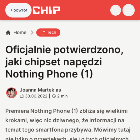
powrót
Home
Tech
Oficjalnie potwierdzono,
jaki chipset napędzi
Nothing Phone (1)
Joanna Marteklas
J
30.06.2022
|
2
min
Premiera Nothing Phone (1) zbliża się wielkimi
krokami, więc nic dziwnego, że informacji na
temat tego smartfona przybywa. Mówimy tutaj
nie tylko o przeciekach, ale i o tych oficjalnych,