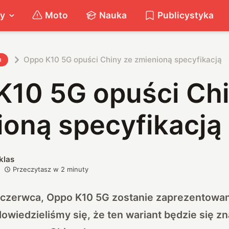
ty
Moto
Nauka
Publicystyka
Oppo K10 5G opuści Chiny ze zmienioną specyfikacją
h
K10 5G opuści Chi
ioną specyfikacją
klas
Przeczytasz w
2
minuty
 8 czerwca, Oppo K10 5G zostanie zaprezentowan
owiedzieliśmy się, że ten wariant będzie się zn