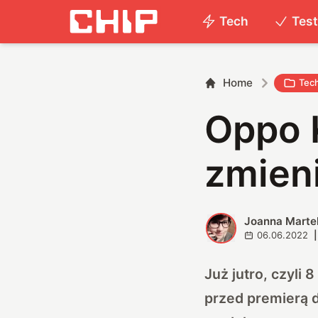
Tech
Tes
Home
Tec
Oppo 
zmien
Joanna Marte
J
06.06.2022
|
Już jutro, czyli
przed premierą d