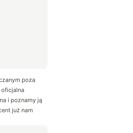
zczanym poza
oficjalna
na i poznamy ją
cent już nam