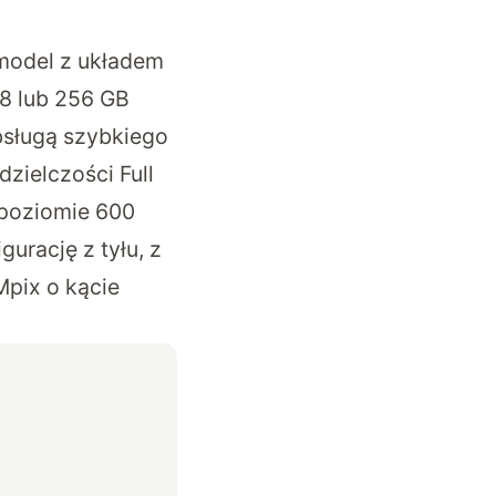
 model z układem
28 lub 256 GB
bsługą szybkiego
ielczości Full
 poziomie 600
gurację z tyłu, z
pix o kącie