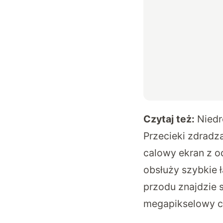
Czytaj też:
Niedr
Przecieki zdradza
calowy ekran z o
obsłuży szybkie 
przodu znajdzie 
megapikselowy cz