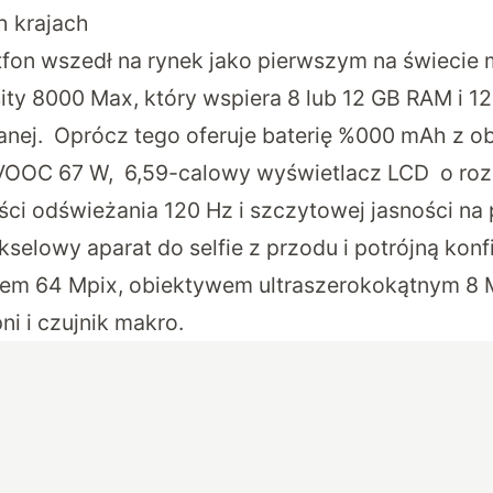
h krajach
tfon wszedł na rynek jako pierwszym na świecie
ty 8000 Max, który wspiera 8 lub 12 GB RAM i 1
ej. Oprócz tego oferuje baterię %000 mAh z o
OOC 67 W, 6,59-calowy wyświetlacz LCD o rozdz
ści odświeżania 120 Hz i szczytowej jasności na
selowy aparat do selfie z przodu i potrójną konfi
em 64 Mpix, obiektywem ultraszerokokątnym 8 M
ni i czujnik makro.