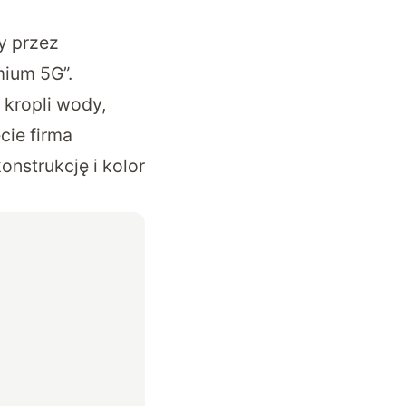
y przez
mium 5G”.
 kropli wody,
cie firma
nstrukcję i kolor