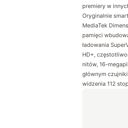
premiery w innyc
Oryginalnie smar
MediaTek Dimensi
pamięci wbudowan
ładowania SuperV
HD+, częstotliwo
nitów, 16-megapik
głównym czujniki
widzenia 112 stop