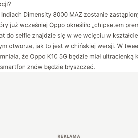
cji?
w Indiach Dimensity 8000 MAZ zostanie zastąpion
tóry już wcześniej Oppo określiło „chipsetem pre
 do selfie znajdzie się w we wcięciu w kształcie
m otworze, jak to jest w chińskiej wersji. W twee
iała, że Oppo K10 5G będzie miał ultracienką ko
 smartfon znów będzie błyszczeć.