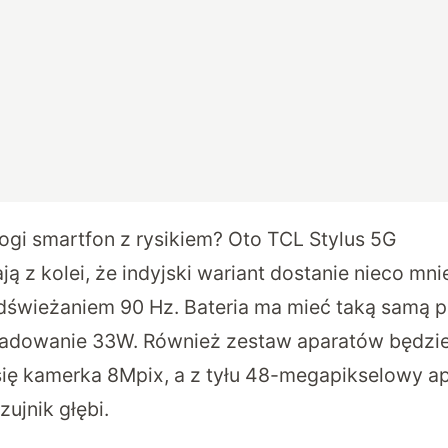
ogi smartfon z rysikiem? Oto TCL Stylus 5G
ją z kolei, że indyjski wariant dostanie nieco mni
dświeżaniem 90 Hz. Bateria ma mieć taką samą p
ładowanie 33W. Również zestaw aparatów będzie 
się kamerka 8Mpix, a z tyłu 48-megapikselowy ap
ujnik głębi.