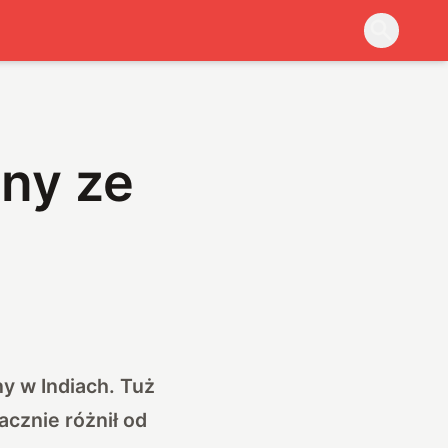
ny ze
y w Indiach. Tuż
acznie różnił od