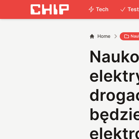
Tech
Tes
Home
Nau
Nauko
elekt
droga
będzi
elektr