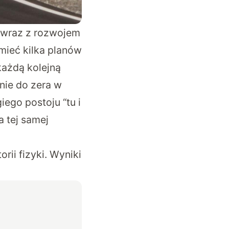
h wraz z rozwojem
mieć kilka planów
każdą kolejną
nie do zera w
ego postoju “tu i
 tej samej
rii fizyki. Wyniki