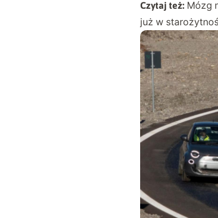
Mózg m
Czytaj też:
już w starożytnoś