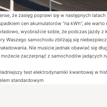
anse, że zasięg poprawi się w następnych latac
 spadkiem cen akumulatorów “na kWh”, ale warto 
kładowo, wyobraźcie sobie, że podczas jazdy z 
ry Waszego samochodu zbliżają się niebezpiecz
aładowania. Nie musicie jednak obawiać się długi
ię możecie zaczerpnąć z samochodów jadących na
ładniejszy test elektrodynamiki kwantowej w histo
delem standardowym