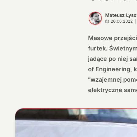
Mateusz Łyso
M
20.06.2022
|
Masowe przejści
furtek. Świetnym
jadące po niej s
of Engineering, 
“wzajemnej pomo
elektryczne sam