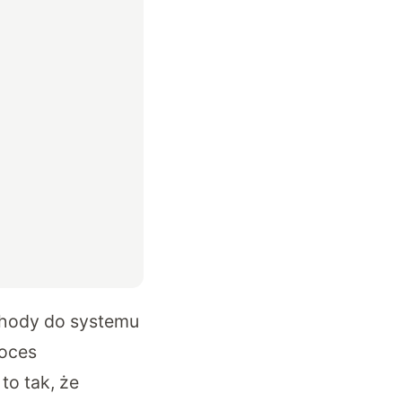
chody do systemu
roces
o tak, że