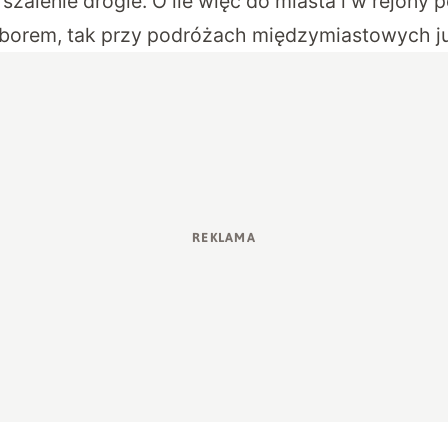
zalenie drogie. O ile więc do miasta i w rejony 
borem, tak przy podróżach międzymiastowych ju