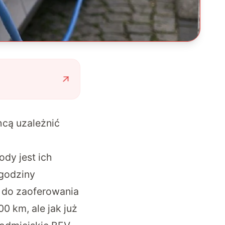
cą uzależnić
dy jest ich
 godziny
 do zaoferowania
0 km, ale jak już