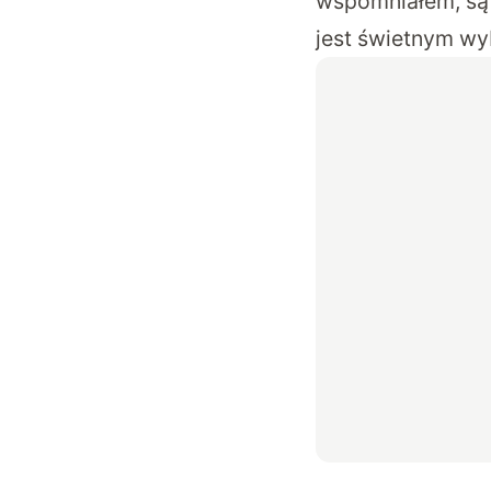
wspomniałem, są s
jest świetnym wy