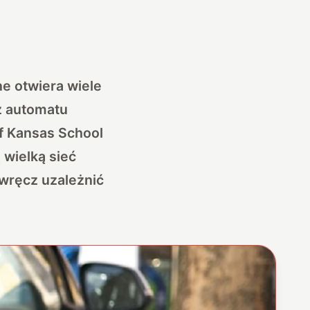
e otwiera wiele
 z automatu
of Kansas School
 wielką sieć
wręcz uzależnić