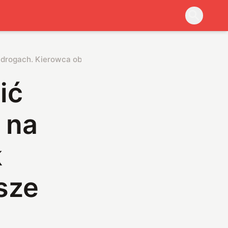
drogach. Kierowca obok będzie mógł “kraść” Wasze elektron
ić
 na
k
sze