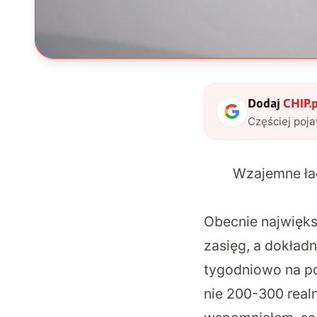
Dodaj
CHIP.p
Częściej poj
Wzajemne ła
Obecnie najwięk
zasięg, a dokładn
tygodniowo na p
nie 200-300 real