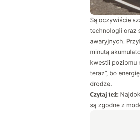
Są oczywiście sz
technologii oraz
awaryjnych. Przy
minutą akumulato
kwestii poziomu n
teraz”, bo energ
drodze.
Najdok
Czytaj też:
są zgodne z mo