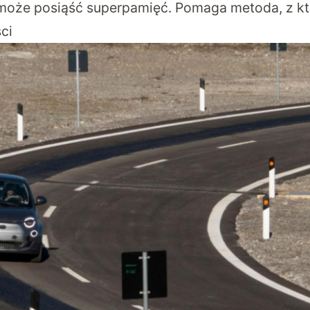
oże posiąść superpamięć. Pomaga metoda, z kt
ci