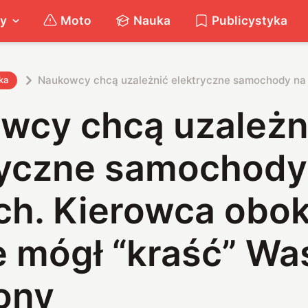
ty
Moto
Nauka
Publicystyka
Naukowcy chcą uzależnić elektryczne samochody na 
ka
wcy chcą uzależn
ryczne samochody
ch. Kierowca obo
e mógł “kraść” Wa
ony