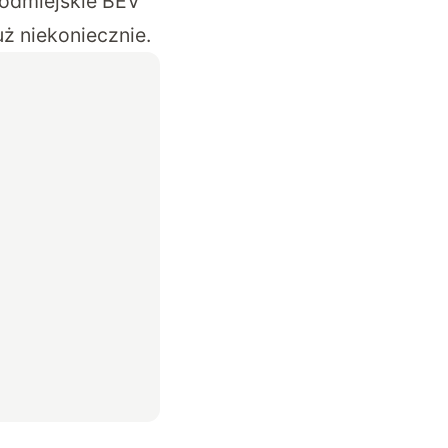
podmiejskie BEV
ż niekoniecznie.