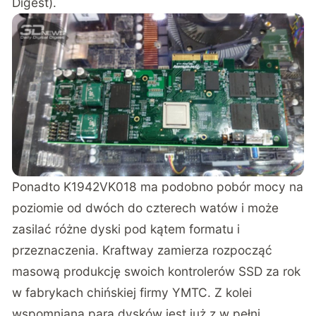
Digest
).
Ponadto K1942VK018 ma podobno pobór mocy na
poziomie od dwóch do czterech watów i może
zasilać różne dyski pod kątem formatu i
przeznaczenia. Kraftway zamierza rozpocząć
masową produkcję swoich kontrolerów SSD za rok
w fabrykach chińskiej firmy YMTC. Z kolei
wspomniana para dysków jest już z w pełni