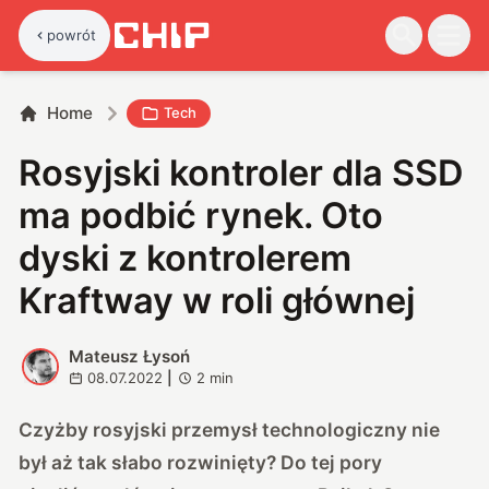
powrót
Home
Tech
Rosyjski kontroler dla SSD
ma podbić rynek. Oto
dyski z kontrolerem
Kraftway w roli głównej
Mateusz Łysoń
M
08.07.2022
|
2
min
Czyżby rosyjski przemysł technologiczny nie
był aż tak słabo rozwinięty? Do tej pory