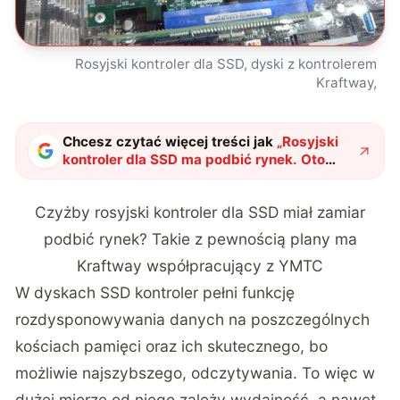
Rosyjski kontroler dla SSD, dyski z kontrolerem
Kraftway,
Chcesz czytać więcej treści jak
„
Rosyjski
kontroler dla SSD ma podbić rynek. Oto
dyski z kontrolerem Kraftway w roli
głównej
"
?
Czyżby rosyjski kontroler dla SSD miał zamiar
podbić rynek? Takie z pewnością plany ma
Kraftway współpracujący z YMTC
W dyskach SSD kontroler pełni funkcję
rozdysponowywania danych na poszczególnych
kościach pamięci oraz ich skutecznego, bo
możliwie najszybszego, odczytywania. To więc w
dużej mierze od niego zależy wydajność, a nawet