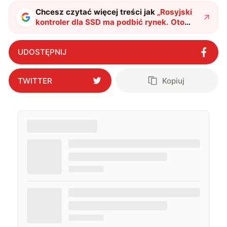
Chcesz czytać więcej treści jak
„
Rosyjski
kontroler dla SSD ma podbić rynek. Oto
dyski z kontrolerem Kraftway w roli
głównej
"
?
UDOSTĘPNIJ
TWITTER
Kopiuj