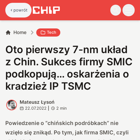
powrót
Home
Tech
Oto pierwszy 7-nm układ
z Chin. Sukces firmy SMIC
podkopują… oskarżenia o
kradzież IP TSMC
Mateusz Łysoń
M
22.07.2022
|
2
min
Powiedzenie o “chińskich podróbkach” nie
wzięło się znikąd. Po tym, jak firma SMIC, czyli