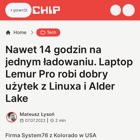
powrót
Home
Tech
Nawet 14 godzin na
jednym ładowaniu. Laptop
Lemur Pro robi dobry
użytek z Linuxa i Alder
Lake
Mateusz Łysoń
M
07.07.2022
|
2
min
Firma System76 z Kolorado w USA