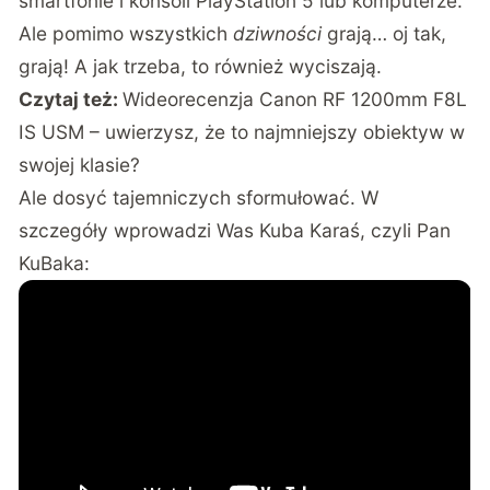
smartfonie i konsoli PlayStation 5 lub komputerze.
Ale pomimo wszystkich
dziwności
grają… oj tak,
grają! A jak trzeba, to również wyciszają.
Czytaj też:
Wideorecenzja Canon RF 1200mm F8L
IS USM – uwierzysz, że to najmniejszy obiektyw w
swojej klasie?
Ale dosyć tajemniczych sformułować. W
szczegóły wprowadzi Was Kuba Karaś, czyli Pan
KuBaka: