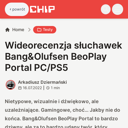
powrót
Home
Testy
Wideorecenzja słuchawek
Bang&Olufsen BeoPlay
Portal PC/PS5
Arkadiusz Dziermański
A
16.07.2022
|
1
min
Nietypowe, wizualnie i dźwiękowo, ale
uzależniające. Gamingowe, choć… Jakby nie do
końca. Bang&Olufsen BeoPlay Portal to bardzo
dziwny, ale za to bardzo udany twór, który