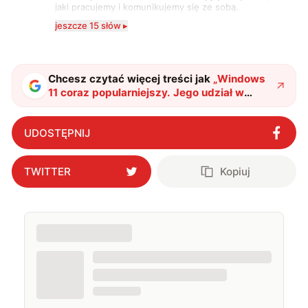
jaki pracujemy i komunikujemy się ze sobą.
Szczególnie interesuje mnie relacja między rozwojem
jeszcze 15 słów ▸
technologii a współczesną popkulturą. W wolnych
chwilach zakopuję się w książkach i komiksach —
najczęściej w fantastyce i wuxia.
Chcesz czytać więcej treści jak
„
Windows
11 coraz popularniejszy. Jego udział w
rynku stale wzrasta
"
?
UDOSTĘPNIJ
TWITTER
Kopiuj