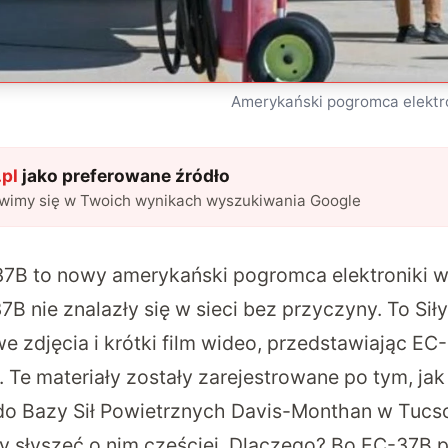
Amerykański pogromca elektr
pl
jako preferowane źródło
awimy się w Twoich wynikach wyszukiwania Google
7B to nowy amerykański pogromca elektroniki 
B nie znalazły się w sieci bez przyczyny. To Si
 zdjęcia i krótki film wideo, przedstawiając EC
e. Te materiały zostały zarejestrowane po tym, jak
do Bazy Sił Powietrznych Davis-Monthan w Tucso
 słyszeć o nim częściej. Dlaczego? Bo EC-37B 