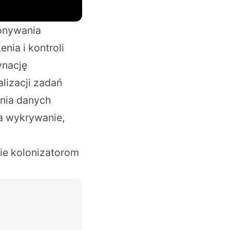
konywania
nia i kontroli
ynację
lizacji zadań
ania danych
a wykrywanie,
ie kolonizatorom