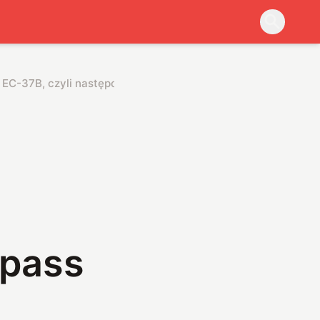
 EC-37B, czyli następca EC-130H Compass Call
pass