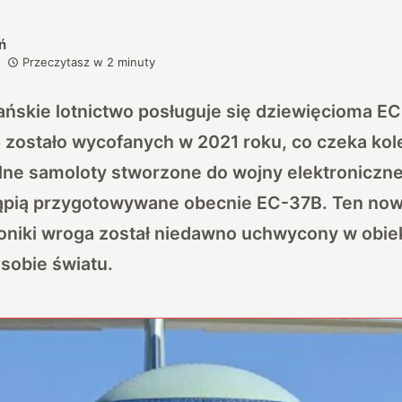
ń
Przeczytasz w
2
minuty
ńskie lotnictwo posługuje się dziewięcioma 
 5 zostało wycofanych w 2021 roku, co czeka ko
lne samoloty stworzone do wojny elektroniczne
tąpią przygotowywane obecnie EC-37B. Ten no
oniki wroga został niedawno uchwycony w obie
sobie światu.