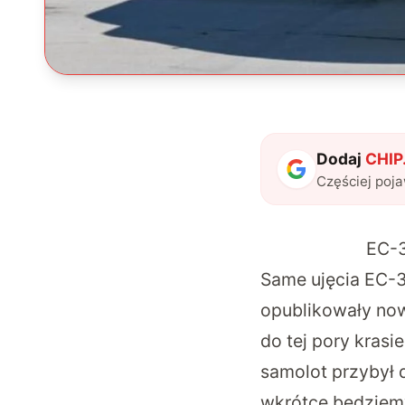
Dodaj
CHIP.
Częściej poj
EC-3
Same ujęcia EC-37
opublikowały nowe
do tej pory krasi
samolot przybył 
wkrótce będziemy