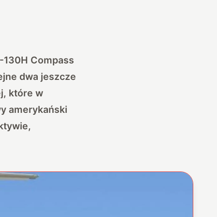
EC-130H Compass
lejne dwa jeszcze
j, które w
wy amerykański
ktywie,