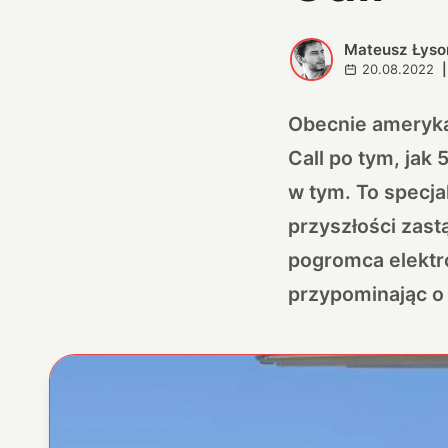
Mateusz Łyso
M
20.08.2022
|
Obecnie ameryka
Call po tym, jak
w tym. To specja
przyszłości zas
pogromca elektr
przypominając o 