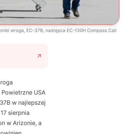
oniki wroga, EC-37B, następca EC-130H Compass Call
wroga
ły Powietrzne USA
-37B w najlepszej
 17 sierpnia
n w Arizonie, a
powinien