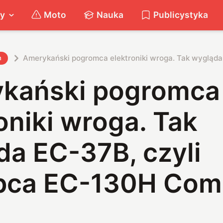
ty
Moto
Nauka
Publicystyka
Amerykański pogromca elektroniki wroga. Tak wygląda
h
kański pogromca
oniki wroga. Tak
da EC-37B, czyli
pca EC-130H Com