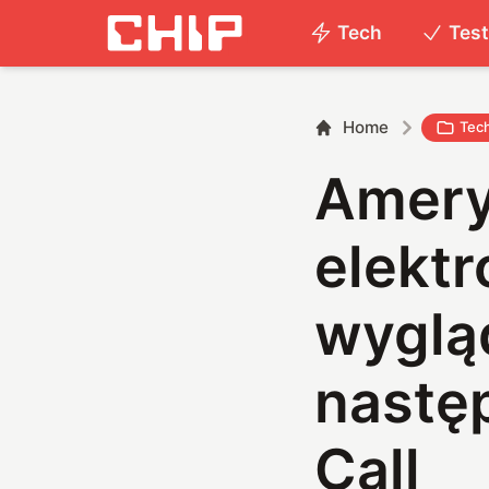
Tech
Tes
Home
Tec
Amery
elektr
wyglą
nastę
Call