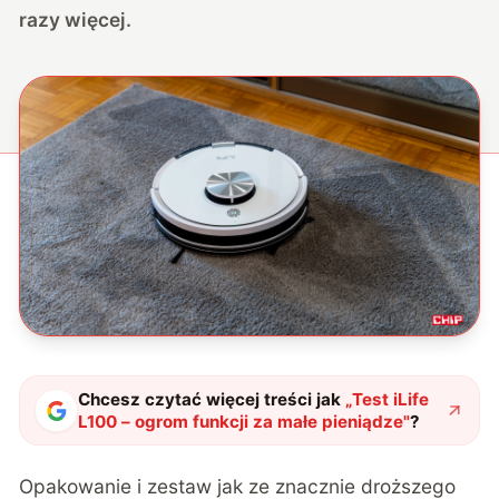
razy więcej.
Chcesz czytać więcej treści jak
„
Test iLife
L100 – ogrom funkcji za małe pieniądze
"
?
Opakowanie i zestaw jak ze znacznie droższego