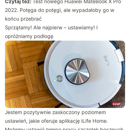
Czytaj też:
Test nowego Huawei MateBook X Pro
2022. Potęga do potęgi, ale wypadałoby go w
końcu przebrać
Sprzątamy! Ale najpierw – ustawiamy! I
opróżniamy podłogę
Jestem pozytywnie zaskoczony poziomem
ustawień, jakie oferuje aplikację iLife Home.
Możemy ustawić tempo pracy szczotek bocznych