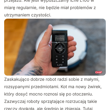
przejazd. Ale jeśli wypuszczamy iLife L100 w
miarę regularnie, nie będzie miał problemów z
utrzymaniem czystości.
Zaskakująco dobrze robot radzi sobie z małymi,
rozsypanymi przedmiotami. Kot ma nowy żwirek,
który dosyć mocno roznosi się po otoczeniu.
Zazwyczaj roboty sprzątające rozrzucają takie
rzeczy dookoła, ale średnio je zbierają. Tutaj