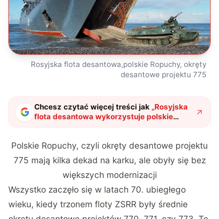
Rosyjska flota desantowa,polskie Ropuchy, okręty
desantowe projektu 775
Chcesz czytać więcej treści jak
„
Rosyjska
flota desantowa wykorzystuje polskie
Ropuchy, czyli okręty desantowe projektu
775
"
?
Polskie Ropuchy, czyli okręty desantowe projektu
775 mają kilka dekad na karku, ale obyły się bez
większych modernizacji
Wszystko zaczęło się w latach 70. ubiegłego
wieku, kiedy trzonem floty ZSRR były średnie
okrętu desantowe projektów 770, 771, czy 773. Te