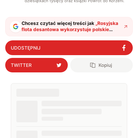
dziesiątkach tysięcy oraz książki Powrót do Korzeni.
Chcesz czytać więcej treści jak
„
Rosyjska
flota desantowa wykorzystuje polskie
Ropuchy, czyli okręty desantowe projektu
775
"
?
UDOSTĘPNIJ
TWITTER
Kopiuj