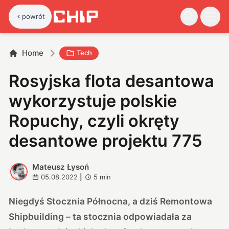
powrót
Home
Tech
Rosyjska flota desantowa
wykorzystuje polskie
Ropuchy, czyli okręty
desantowe projektu 775
Mateusz Łysoń
M
05.08.2022
|
5
min
Niegdyś Stocznia Północna, a dziś Remontowa
Shipbuilding – ta stocznia odpowiadała za