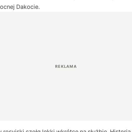
ocnej Dakocie.
rosyjski czołg lekki wkrótce na służbie. Histori