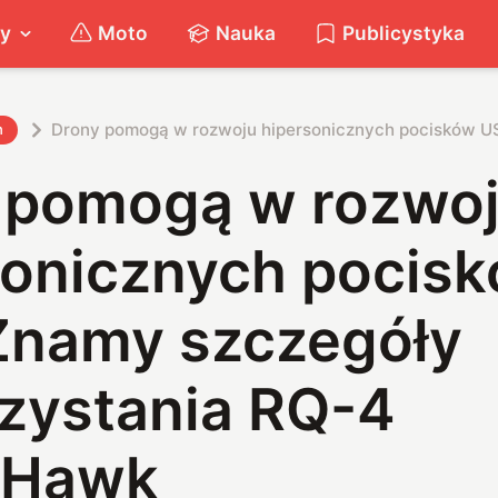
ty
Moto
Nauka
Publicystyka
Drony pomogą w rozwoju hipersonicznych pocisków 
h
 pomogą w rozwo
sonicznych pocis
Znamy szczegóły
zystania RQ-4
eHawk