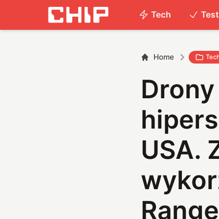
Tech
Tes
Home
Tec
Drony
hiper
USA. 
wykor
Rang