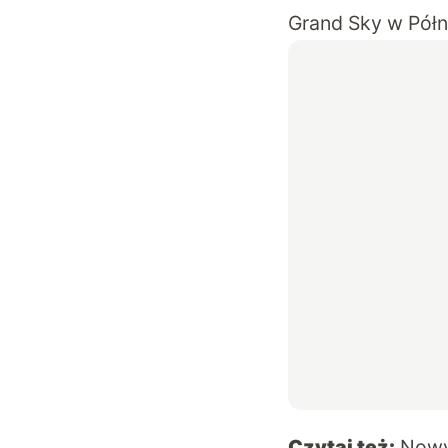
Grand Sky w Półn
Czytaj też:
Nowy 