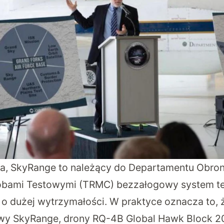
ia, SkyRange to należący do Departamentu Obro
obami Testowymi (TRMC) bezzałogowy system te
 o dużej wytrzymałości. W praktyce oznacza to,
ywy SkyRange, drony RQ-4B Global Hawk Block 20