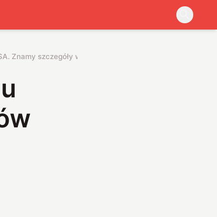
USA. Znamy szczegóły wykorzystania RQ-4 RangeHawk
ju
ków