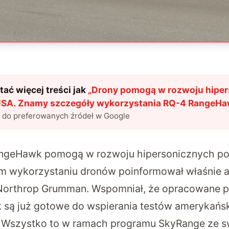
ać więcej treści jak
„
Drony pomogą w rozwoju hipe
SA. Znamy szczegóły wykorzystania RQ-4 RangeH
l do preferowanych źródeł w Google
ngeHawk pomogą w rozwoju hipersonicznych p
m wykorzystaniu dronów poinformował właśnie 
 Northrop Grumman. Wspomniał, że opracowane p
są już gotowe do wspierania testów amerykańs
. Wszystko to w ramach programu SkyRange ze s