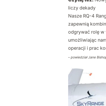
liczy dekady
Nasze RQ-4 Range
zapewnią kombina
odgrywać rolę w
umożliwiając nam
operacji i prac 
– powiedział Jane Bisho