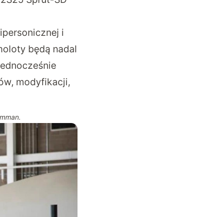
personicznej i
moloty będą nadal
jednocześnie
w, modyfikacji,
rumman.