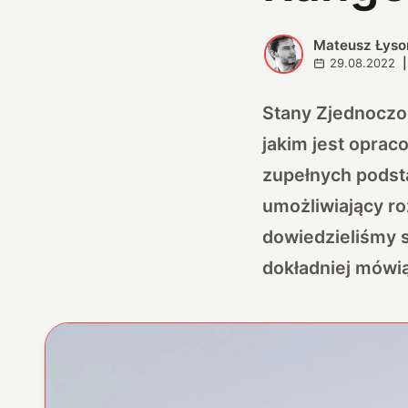
Mateusz Łyso
M
29.08.2022
|
Stany Zjednoczon
jakim jest oprac
zupełnych podsta
umożliwiający ro
dowiedzieliśmy 
dokładniej mówi