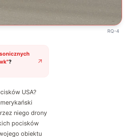
RQ-4
rsonicznych
awk
"
?
ocisków USA?
amerykański
rzez niego drony
kich pocisków
wojego obiektu