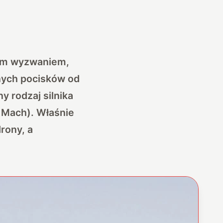
kim wyzwaniem,
znych pocisków od
y rodzaj silnika
 Mach). Właśnie
rony, a