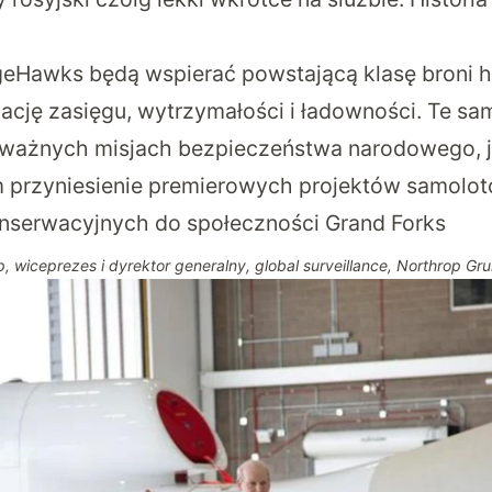
Hawks będą wspierać powstającą klasę broni hi
cję zasięgu, wytrzymałości i ładowności. Te sa
 ważnych misjach bezpieczeństwa narodowego, 
 przyniesienie premierowych projektów samolotó
konserwacyjnych do społeczności Grand Forks
p, wiceprezes i dyrektor generalny, global surveillance, Northrop G