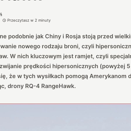
ń
Przeczytasz w
2
minuty
e podobnie jak Chiny i Rosja stoją przed wiel
owanie nowego rodzaju broni, czyli hipersonic
w. W nich kluczowym jest ramjet, czyli specjaln
zwijanie prędkości hipersonicznych (powyżej 5
się, że w tych wysiłkach pomogą Amerykanom d
ąc, drony RQ-4 RangeHawk.