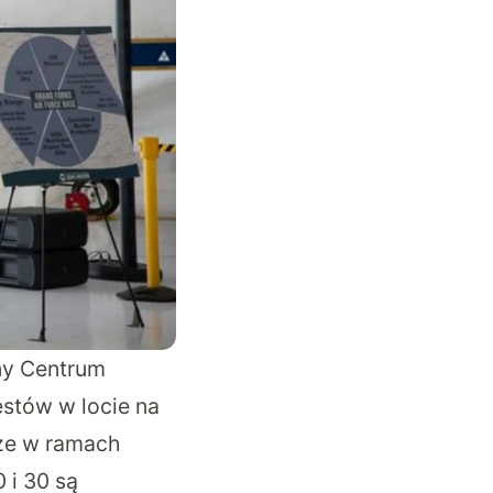
ny Centrum
stów w locie na
 że w ramach
 i 30 są