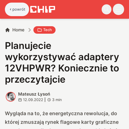
powrót
Home
Tech
Planujecie
wykorzystywać adaptery
12VHPWR? Koniecznie to
przeczytajcie
Mateusz Łysoń
M
12.09.2022
|
3
min
Wygląda na to, że energetyczna rewolucja, do
której zmuszają rynek flagowe karty graficzne