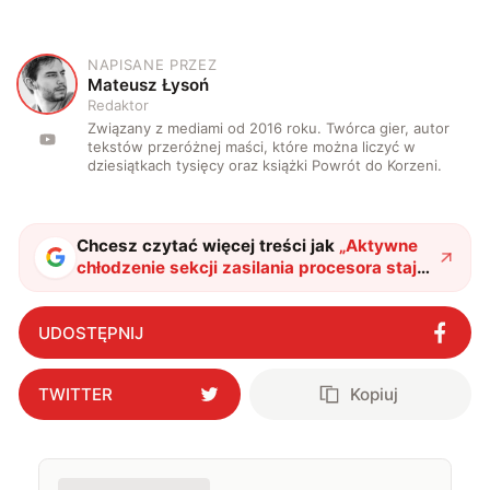
NAPISANE PRZEZ
M
Mateusz Łysoń
Redaktor
Związany z mediami od 2016 roku. Twórca gier, autor
tekstów przeróżnej maści, które można liczyć w
dziesiątkach tysięcy oraz książki Powrót do Korzeni.
Chcesz czytać więcej treści jak
„
Aktywne
chłodzenie sekcji zasilania procesora staje
się faktem. Spójrzcie na jedną z
propozycji
"
?
UDOSTĘPNIJ
TWITTER
Kopiuj