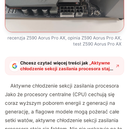
recenzja Z590 Aorus Pro AX, opinia Z590 Aorus Pro AX,
test Z590 Aorus Pro AX
Chcesz czytać więcej treści jak
„
Aktywne
chłodzenie sekcji zasilania procesora staje
się faktem. Spójrzcie na jedną z
propozycji
"
?
Aktywne chłodzenie sekcji zasilania procesora
Jako że procesory centralne (CPU) cechują się
coraz wyższym poborem energii z generacji na
generację, a flagowe modele mogą pożerać całe
setki watów, aktywne chłodzenie sekcji zasilania
procesora staje się faktem. Nic nie wskazuje na to,