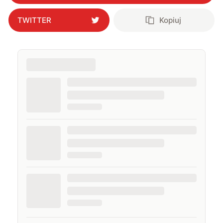
naczelnego. Życie prywatne łączę z zawodowym,
interesując się nowymi technologiami, ale nie
TWITTER
Kopiuj
pogardzę dobrą muzyką, serialem, grami
komputerowymi czy sportem.