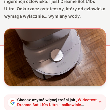
ingerencji człowieka. I jest Dreame Bot L10s
Ultra. Odkurzacz ostateczny, który od człowieka
wymaga wyłącznie… wymiany wody.
Chcesz czytać więcej treści jak
„
Wideotest
Dreame Bot L10s Ultra – całkowicie
bezobsługowy odkurzacz ostateczny
"
?