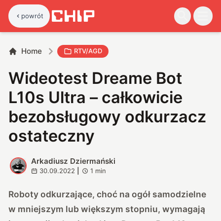
powrót
Home
RTV/AGD
Wideotest Dreame Bot
L10s Ultra – całkowicie
bezobsługowy odkurzacz
ostateczny
Arkadiusz Dziermański
A
30.09.2022
|
1
min
Roboty odkurzające, choć na ogół samodzielne
w mniejszym lub większym stopniu, wymagają