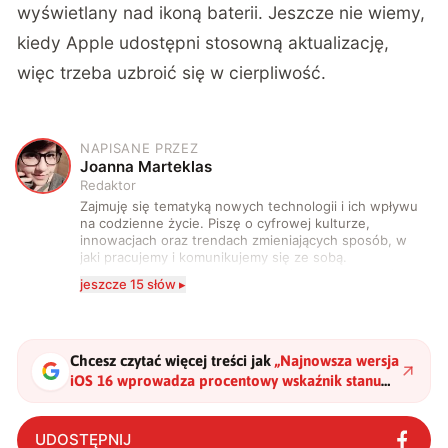
wyświetlany nad ikoną baterii. Jeszcze nie wiemy,
kiedy Apple udostępni stosowną aktualizację,
więc trzeba uzbroić się w cierpliwość.
NAPISANE PRZEZ
J
Joanna Marteklas
Redaktor
Zajmuję się tematyką nowych technologii i ich wpływu
na codzienne życie. Piszę o cyfrowej kulturze,
innowacjach oraz trendach zmieniających sposób, w
jaki pracujemy i komunikujemy się ze sobą.
Szczególnie interesuje mnie relacja między rozwojem
jeszcze 15 słów ▸
technologii a współczesną popkulturą. W wolnych
chwilach zakopuję się w książkach i komiksach —
najczęściej w fantastyce i wuxia.
Chcesz czytać więcej treści jak
„
Najnowsza wersja
iOS 16 wprowadza procentowy wskaźnik stanu
baterii we wszystkich iPhone’ach z Face ID
"
?
UDOSTĘPNIJ