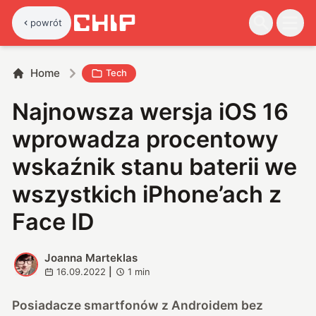
powrót
Home
Tech
Najnowsza wersja iOS 16
wprowadza procentowy
wskaźnik stanu baterii we
wszystkich iPhone’ach z
Face ID
Joanna Marteklas
J
16.09.2022
|
1
min
Posiadacze smartfonów z Androidem bez