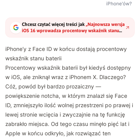
iPhone'ów?
Chcesz czytać więcej treści jak
„
Najnowsza wersja
iOS 16 wprowadza procentowy wskaźnik stanu
baterii we wszystkich iPhone’ach z Face ID
"
?
iPhone’y z Face ID w końcu dostają procentowy
wskaźnik stanu baterii
Procentowy wskaźnik baterii był kiedyś dostępny
w iOS, ale zniknął wraz z iPhonem X. Dlaczego?
Cóż, powód był bardzo prozaiczny —
powiększenie notcha, w którym znalazł się Face
ID, zmniejszyło ilość wolnej przestrzeni po prawej i
lewej stronie wcięcia i zwyczajnie na tę funkcję
zabrakło miejsca. Od tego czasu minęło pięć lat i
Apple w końcu odkryło, jak rozwiązać ten