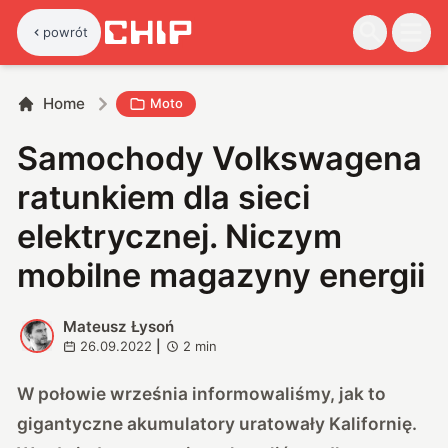
powrót
Home
Moto
Samochody Volkswagena
ratunkiem dla sieci
elektrycznej. Niczym
mobilne magazyny energii
Mateusz Łysoń
M
26.09.2022
|
2
min
W połowie września
informowaliśmy, jak to
gigantyczne akumulatory uratowały Kalifornię
.