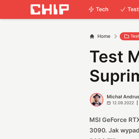
Tech
Tes
Home
Tes
Test 
Supri
Michał Andru
M
12.09.2022
|
MSI GeForce RTX
3090. Jak wypadn