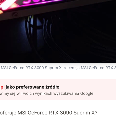
t MSI GeForce RTX 3090 Suprim X, recenzja MSI GeForce RTX 
pl
jako preferowane źródło
awimy się w Twoich wynikach wyszukiwania Google
 oferuje MSI GeForce RTX 3090 Suprim X?