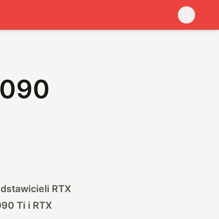
3090
dstawicieli RTX
90 Ti i RTX