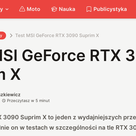
ty
Moto
Nauka
Publicystyka
Test MSI GeForce RTX 3090 Suprim X
ty
MSI GeForce RTX 
m X
szkiewicz
Przeczytasz w
5
minut
 3090 Suprim X to jeden z wydajniejszych prze
ie on w testach w szczególności na tle RTX 30