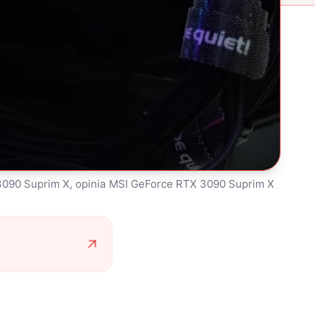
3090 Suprim X, opinia MSI GeForce RTX 3090 Suprim X