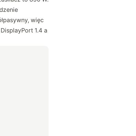
odzenie
ółpasywny, więc
DisplayPort 1.4 a