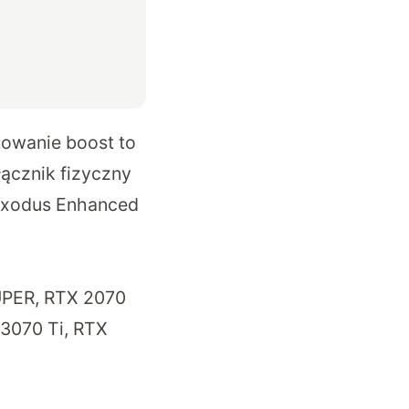
towanie boost to
łącznik fizyczny
 Exodus Enhanced
UPER, RTX 2070
3070 Ti, RTX