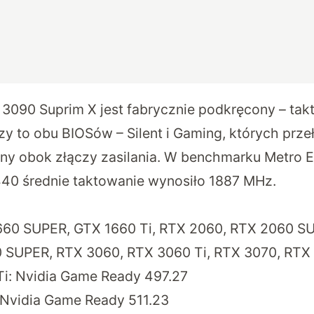
3090 Suprim X jest fabrycznie podkręcony – tak
y to obu BIOSów – Silent i Gaming, których prze
ny obok złączy zasilania. W benchmarku Metro
440 średnie taktowanie wynosiło 1887 MHz.
660 SUPER, GTX 1660 Ti, RTX 2060, RTX 2060 S
 SUPER, RTX 3060, RTX 3060 Ti, RTX 3070, RTX 
i: Nvidia Game Ready 497.27
 Nvidia Game Ready 511.23