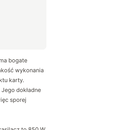
 ma bogate
Jakość wykonania
tu karty.
i. Jego dokładne
ięc sporej
zasilacz to 850 W.