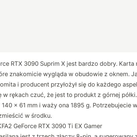
ce RTX 3090 Suprim X jest bardzo dobry. Karta
tóre znakomicie wygląda w obudowie z oknem. 
omita i producent przyłożył się do każdego aspek
 w rękach czuć, że jest to produkt z górnej półk
 140 x 61 mm i waży ona 1895 g. Potrzebujecie w
zmieścić w środku.
KFA2 GeForce RTX 3090 Ti EX Gamer
asilana jest z trzech złączy 8-pin, a sugerowany 