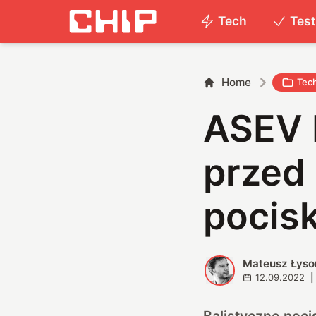
Tech
Tes
Home
Tec
ASEV 
przed
pocis
Mateusz Łyso
M
12.09.2022
|
Balistyczne poci