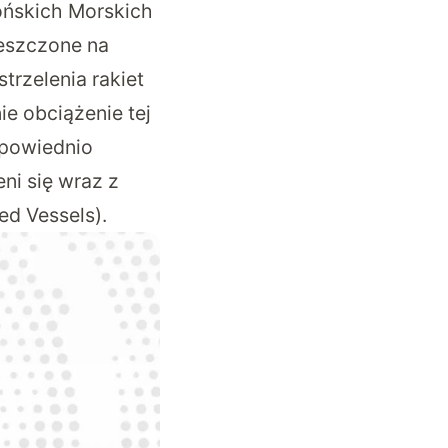
pońskich Morskich
ieszczone na
rzelenia rakiet
e obciążenie tej
dpowiednio
ni się wraz z
d Vessels).