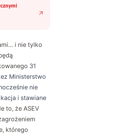
ycznymi
mi… i nie tylko
 będą
likowanego
31
zez Ministerstwo
nocześnie nie
kacja i stawiane
le to, że ASEV
 zagrożeniem
e, którego