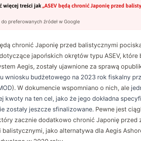
 więcej treści jak
„
ASEV będą chronić Japonię przed balist
l do preferowanych źródeł w Google
dą chronić Japonię przed balistycznymi pociska
otyczące japońskich okrętów typu ASEV, które
stem Aegis, zostały ujawnione za sprawą opub
ku wniosku budżetowego na 2023 rok fiskalny pr
(MOD
). W dokumencie wspomniano o nich, ale
jed
 kwoty na ten cel, jako że jego dokładna specyfi
e zostały jeszcze sfinalizowane.
Pewne jest ciąg
który zacznie dodatkowo chronić Japonię przed
 balistycznymi, jako alternatywa dla Aegis Ashor