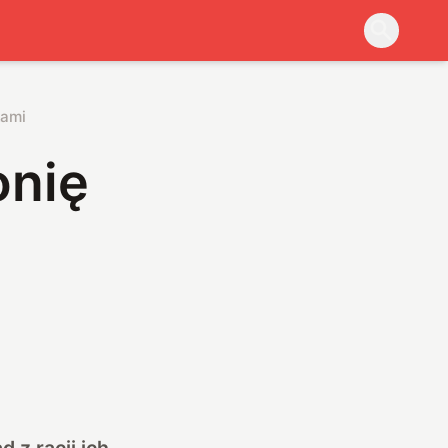
kami
onię
 z racji ich