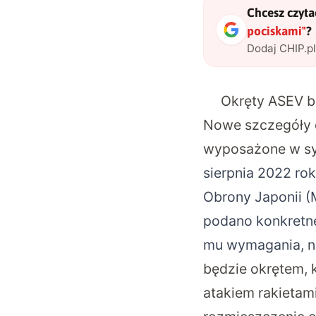
Chcesz czytać
pociskami
"
?
Dodaj CHIP.p
Okręty ASEV bę
Nowe szczegóły d
wyposażone w sy
sierpnia 2022 ro
Obrony Japonii 
podano konkretnej
mu wymagania, ni
będzie okrętem, 
atakiem rakietami