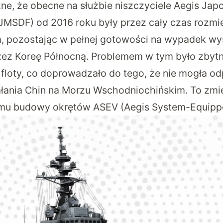
żne, że obecne na służbie niszczyciele Aegis Ja
JMSDF) od 2016 roku były przez cały czas rozm
 pozostając w pełnej gotowości na wypadek wyst
zez Koreę Północną. Problemem w tym było zbytni
j floty, co doprowadzało do tego, że nie mogła o
łania Chin na Morzu Wschodniochińskim. To zmie
amu budowy okrętów ASEV (Aegis System-Equippe