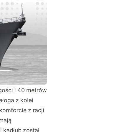
gości i 40 metrów
łoga z kolei
komforcie z racji
mają
i kadłub został