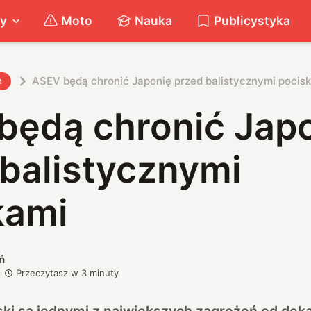
ty
Moto
Nauka
Publicystyka
ASEV będą chronić Japonię przed balistycznymi pocis
h
będą chronić Jap
 balistycznymi
kami
ń
Przeczytasz w
3
minuty
ski są jednymi z największych zagrożeń od dekad