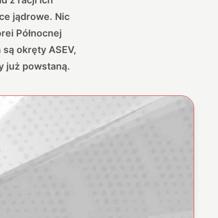
ce jądrowe. Nic
orei Północnej
h są okręty ASEV,
y już powstaną.