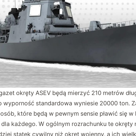
gazet okręty ASEV będą mierzyć 210 metrów dłu
go wyporność standardowa wyniesie 20000 ton. Za
 osób, które będą w pewnym sensie pławić się w 
 dla każdego. W ogólnym rozrachunku te okręty 
iej statek cywilny niż okręt wojenny, a ich wielk