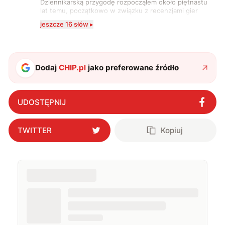
Dziennikarską przygodę rozpocząłem około piętnastu
lat temu, początkowo w związku z recenzjami gier
komputerowych i filmów. Obecnie publikuję
jeszcze 16 słów ▸
zdecydowanie częściej na tematy związane z nauką
oraz technologią. W wolnym czasie uwielbiam
podróżować, śledzić kinowe i książkowe nowości, a
także uprawiać oraz oglądać sport.
Dodaj
CHIP.pl
jako preferowane źródło
UDOSTĘPNIJ
TWITTER
Kopiuj