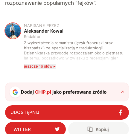
rozpoznawanie popularnych “fejków”.
NAPISANE PRZEZ
A
Aleksander Kowal
Redaktor
Z wykształcenia romanista (język francuski oraz
hiszpański) ze specjalizacją z traduktologii.
Dziennikarską przygodę rozpocząłem około piętnastu
lat temu, początkowo w związku z recenzjami gier
komputerowych i filmów. Obecnie publikuję
jeszcze 16 słów ▸
zdecydowanie częściej na tematy związane z nauką
oraz technologią. W wolnym czasie uwielbiam
podróżować, śledzić kinowe i książkowe nowości, a
także uprawiać oraz oglądać sport.
Dodaj
CHIP.pl
jako preferowane źródło
UDOSTĘPNIJ
TWITTER
Kopiuj