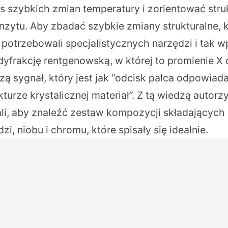
as szybkich zmian temperatury i zorientować str
nzytu. Aby zbadać szybkie zmiany strukturalne,
 potrzebowali specjalistycznych narzędzi i tak w
yfrakcję rentgenowską, w której to promienie X 
zą sygnał, który jest jak “odcisk palca odpowiad
kturze krystalicznej materiał”. Z tą wiedzą autorzy
ali, aby znaleźć zestaw kompozycji składających s
dzi, niobu i chromu, które spisały się idealnie.