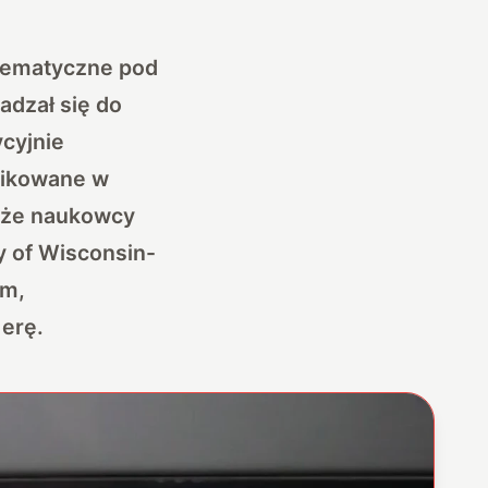
blematyczne pod
adzał się do
ycyjnie
blikowane w
, że naukowcy
ty of Wisconsin-
em,
 erę.