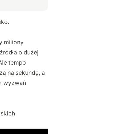
sko.
y miliony
ródła o dużej
 Ale tempo
sza na sekundę, a
ch wyzwań
ńskich