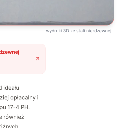
wydruki 3D ze stali nierdzewnej
rdzewnej
d ideału
iej opłacalny i
pu 17-4 PH.
e również
różnych