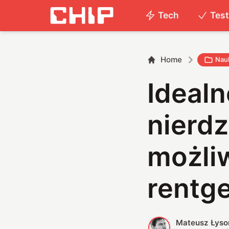
Tech
Tes
Home
Nau
Idealn
nierd
możli
rentg
Mateusz Łyso
M