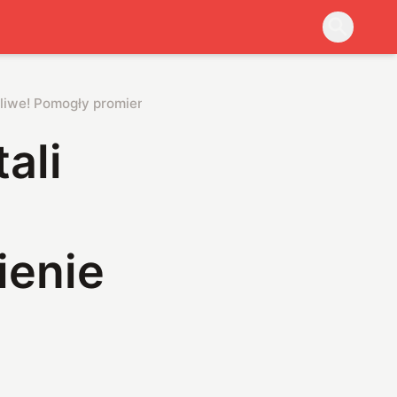
żliwe! Pomogły promienie rentgenowskie
ali
ienie