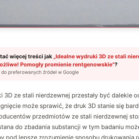
ać więcej treści jak
„
Idealne wydruki 3D ze stali nie
ożliwe! Pomogły promienie rentgenowskie
"
?
l do preferowanych źródeł w Google
 3D ze stali nierdzewnej przestały być dalekie o
ięcie może sprawić, że druk 3D stanie się bardz
roducentów przedmiotów ze stali nierdzewnej sto
tana do zbadania substancji w tym badaniu moż
ny pod lepsze zrozumienie sposobu drukowania 