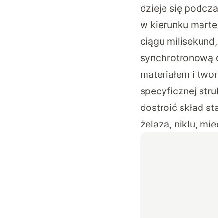
dzieje się podcz
w kierunku marte
ciągu milisekund,
synchrotronową d
materiałem i twor
specyficznej stru
dostroić skład st
żelaza, niklu, mie