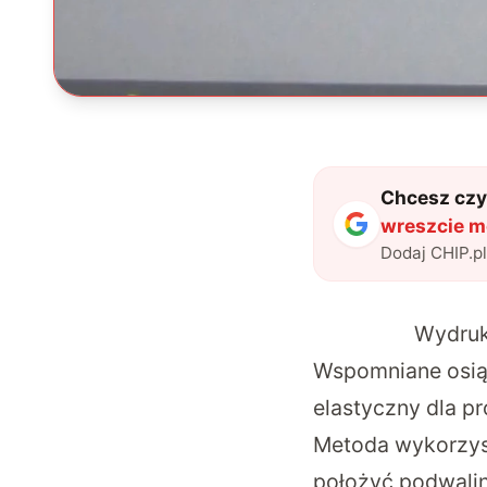
Chcesz czyt
wreszcie m
Dodaj CHIP.p
Wydruki
Wspomniane osiągn
elastyczny dla p
Metoda wykorzys
położyć podwali