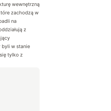
ukturę wewnętrzną
 które zachodzą w
padli na
oddziałują z
ający
 byli w stanie
ię tylko z