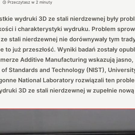
Przeczytasz w
2
minuty
stkie wydruki 3D ze stali nierdzewnej były pro
akości i charakterystyki wydruku. Problem sprow
 ze stali nierdzewnej nie dorównywały tym trad
 to już przeszłość. Wyniki badań zostały opu
merze Additive Manufacturing wskazują jasno
te of Standards and Technology (NIST), Universi
onne National Laboratory rozwiązali ten probl
ruki 3D ze stali nierdzewnej w zupełnie nową