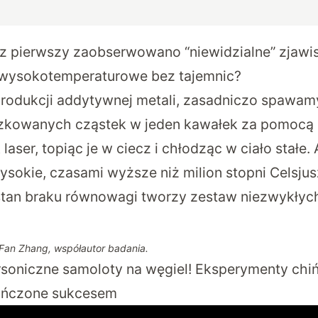
az pierwszy zaobserwowano “niewidzialne” zjawi
wysokotemperaturowe bez tajemnic?
produkcji addytywnej metali, zasadniczo spawam
zkowanych cząstek w jeden kawałek za pomocą ź
 laser, topiąc je w ciecz i chłodząc w ciało stałe.
ysokie, czasami wyższe niż milion stopni Celsju
 stan braku równowagi tworzy zestaw niezwykły
 Fan Zhang, współautor badania.
rsoniczne samoloty na węgiel! Eksperymenty chi
ńczone sukcesem