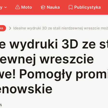
ty
Moto
Nauka
Publicystyka
Idealne wydruki 3D ze stali nierdzewnej wreszcie mo
ka
e wydruki 3D ze st
zewnej wreszcie
we! Pomogły prom
enowskie
ń