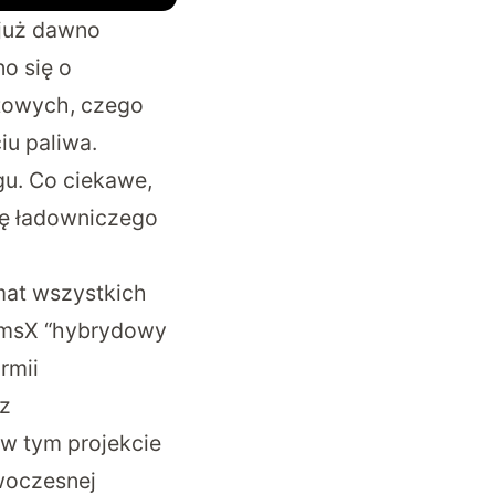
 już dawno
o się o
rtowych, czego
iu paliwa.
u. Co ciekawe,
się ładowniczego
emat wszystkich
amsX “hybrydowy
rmii
 z
 w tym projekcie
owoczesnej