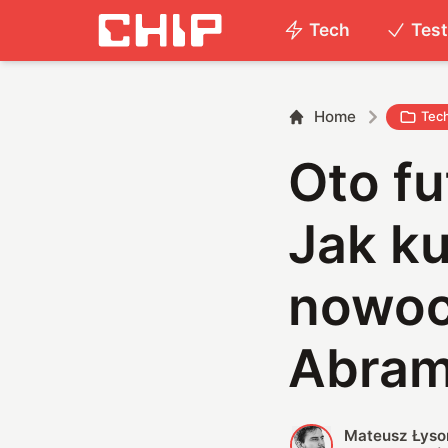
Tech
Tes
Home
Tec
Oto f
Jak k
nowoc
Abra
Mateusz Łyso
M