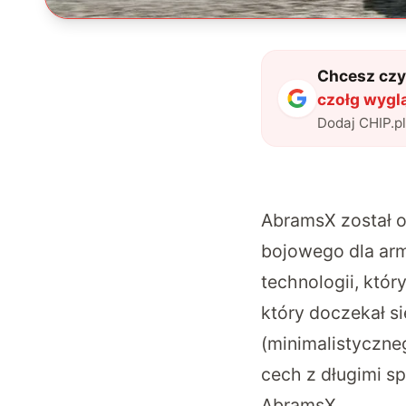
Chcesz czyt
czołg wyg
Dodaj CHIP.p
AbramsX został 
bojowego dla arm
technologii, któr
który doczekał s
(minimalistyczne
cech z długimi s
AbramsX.