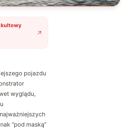
 kultowy
iejszego pojazdu
onstrator
awet wyglądu,
du
 najważniejszych
ednak “pod maską”