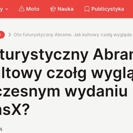
ty
Moto
Nauka
Publicystyka
Oto futurystyczny Abrams. Jak kultowy czołg wyglą
h
uturystyczny Abra
ultowy czołg wygl
zesnym wydaniu
msX?
ń