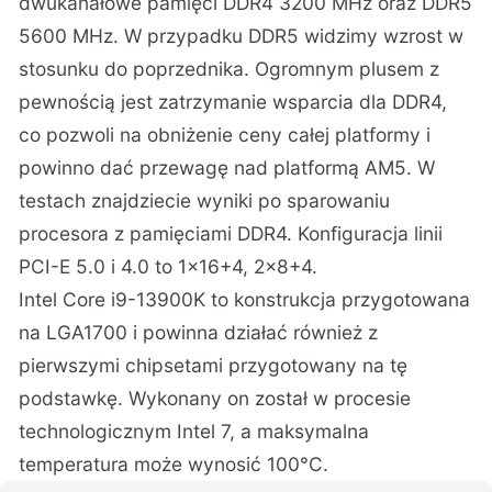
dwukanałowe pamięci DDR4 3200 MHz oraz DDR5
5600 MHz. W przypadku DDR5 widzimy wzrost w
stosunku do poprzednika. Ogromnym plusem z
pewnością jest zatrzymanie wsparcia dla DDR4,
co pozwoli na obniżenie ceny całej platformy i
powinno dać przewagę nad platformą AM5. W
testach znajdziecie wyniki po sparowaniu
procesora z pamięciami DDR4. Konfiguracja linii
PCI-E 5.0 i 4.0 to 1×16+4, 2×8+4.
Intel Core i9-13900K to konstrukcja przygotowana
na LGA1700 i powinna działać również z
pierwszymi chipsetami przygotowany na tę
podstawkę. Wykonany on został w procesie
technologicznym Intel 7, a maksymalna
temperatura może wynosić 100°C.