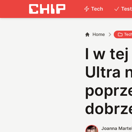
Tech
Tes
Home
Tec
I w te
Ultra 
poprze
dobrz
Joanna Marte
J