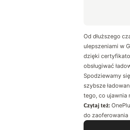
Od dłuższego cza
ulepszeniami w Ga
dzięki certyfikat
obsługiwać ładow
Spodziewamy się
szybsze ładowanie
tego, co ujawnia 
OnePlu
Czytaj też:
do zaoferowania