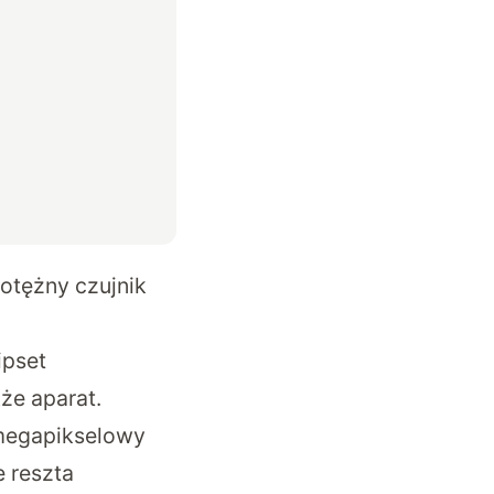
otężny czujnik
ipset
że aparat.
megapikselowy
e reszta