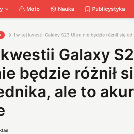
ty
Moto
Nauka
Publicystyka
I w tej kwestii Galaxy S23 Ultra nie będzie różnił się o
h
j kwestii Galaxy S
nie będzie różnił s
dnika, ale to akur
e
klas