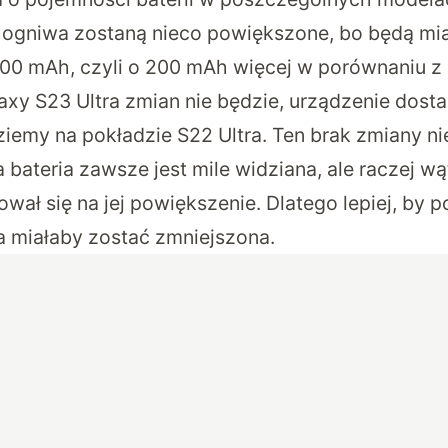
s ogniwa zostaną nieco powiększone, bo będą mi
700 mAh, czyli o 200 mAh więcej w porównaniu z
xy S23 Ultra zmian nie będzie, urządzenie dost
ziemy na pokładzie S22 Ultra. Ten brak zmiany ni
ateria zawsze jest mile widziana, ale raczej wą
ł się na jej powiększenie. Dlatego lepiej, by po
ta miałaby zostać zmniejszona.