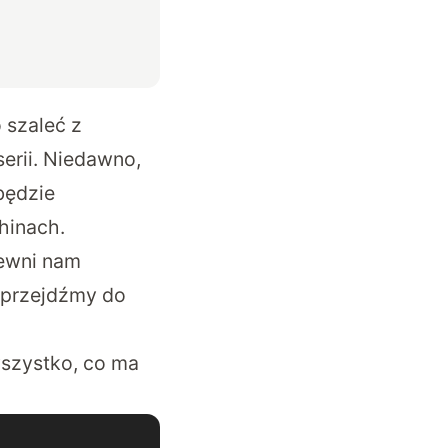
 szaleć z
serii. Niedawno,
będzie
hinach.
ewni nam
o przejdźmy do
wszystko, co ma