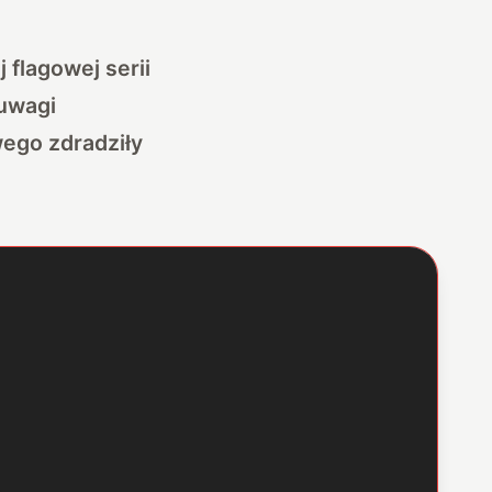
 flagowej serii
uwagi
wego zdradziły