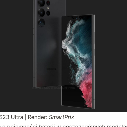
23 Ultra | Render:
SmartPrix
o pojemności baterii w poszczególnych modela