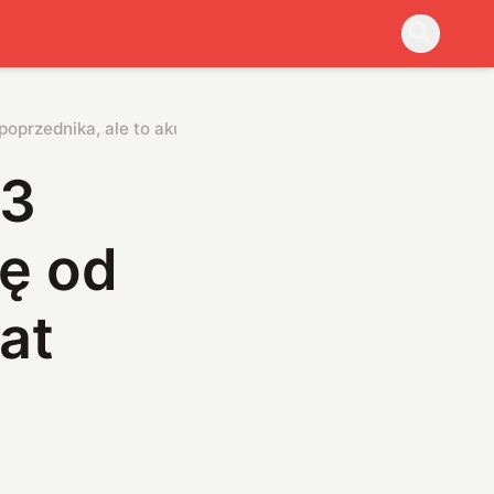
d poprzednika, ale to akurat dobrze
23
ię od
at