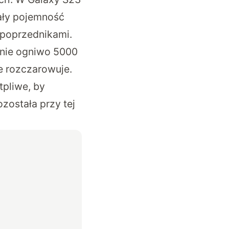
ały pojemność
 poprzednikami.
anie ogniwo 5000
e rozczarowuje.
tpliwe, by
została przy tej