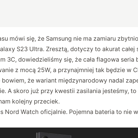
su mówi się, że Samsung nie ma zamiaru zbytnio
laxy S23 Ultra. Zresztą, dotyczy to akurat całej 
om 3C, dowiedzieliśmy się, że cała flagowa seria 
anie z mocą 25W, a przynajmniej tak będzie w C
 bowiem, że wariant międzynarodowy nadal zap
. A skoro już przy kwestii zasilania jesteśmy, t
nam kolejny przeciek.
s Nord Watch oficjalnie. Pojemna bateria to nie 